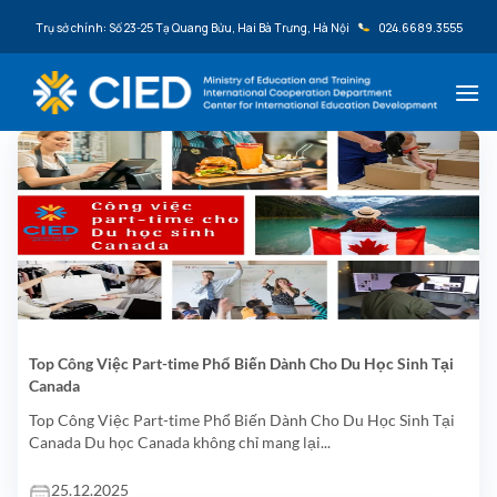
Bỏ qua nội dung
Trụ sở chính: Số 23-25 Tạ Quang Bửu, Hai Bà Trưng, Hà Nội
024.6689.3555
Top Công Việc Part-time Phổ Biến Dành Cho Du Học Sinh Tại
Canada
Top Công Việc Part-time Phổ Biến Dành Cho Du Học Sinh Tại
Canada Du học Canada không chỉ mang lại...
25.12.2025