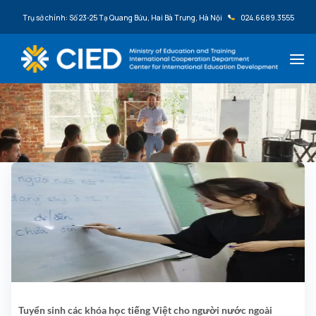
Bỏ qua nội dung
Trụ sở chính: Số 23-25 Tạ Quang Bửu, Hai Bà Trưng, Hà Nội
024.6689.3555
Tuyển sinh các khóa học tiếng Việt cho người nước ngoài