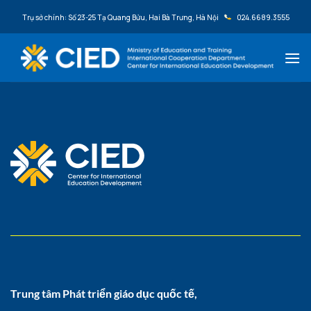
Bỏ qua nội dung
Trụ sở chính: Số 23-25 Tạ Quang Bửu, Hai Bà Trưng, Hà Nội
024.6689.3555
Trung tâm Phát triển giáo dục quốc tế,