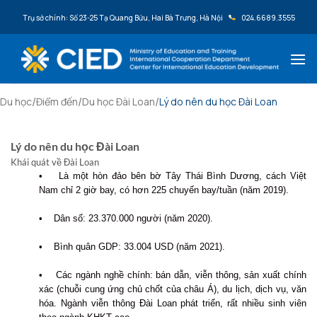
Bỏ qua nội dung
Trụ sở chính: Số 23-25 Tạ Quang Bửu, Hai Bà Trưng, Hà Nội
024.6689.3555
/
/
/
Du học
Điểm đến
Du học Đài Loan
Lý do nên du học Đài Loan
Lý do nên du học Đài Loan
Khái quát về Đài Loan
• Là một hòn đảo bên bờ Tây Thái Bình Dương, cách Việt
Nam chỉ 2 giờ bay, có hơn 225 chuyến bay/tuần (năm 2019).
• Dân số: 23.370.000 người (năm 2020).
• Bình quân GDP: 33.004 USD (năm 2021).
• Các ngành nghề chính: bán dẫn, viễn thông, sản xuất chính
xác (chuỗi cung ứng chủ chốt của châu Á), du lịch, dịch vụ, văn
hóa. Ngành viễn thông Đài Loan phát triển, rất nhiều sinh viên