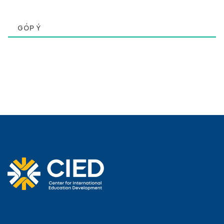
0
GÓP Ý