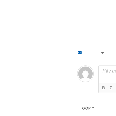
Theo dõi
0
GÓP Ý