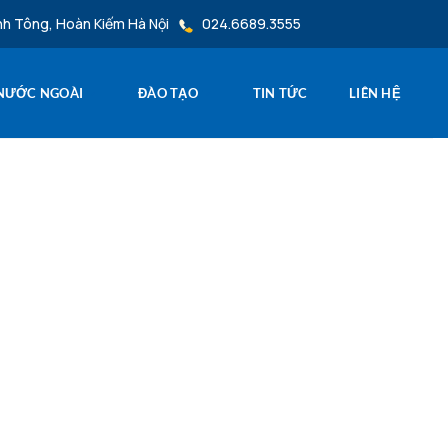
nh Tông, Hoàn Kiếm Hà Nội
024.6689.3555
 NƯỚC NGOÀI
ĐÀO TẠO
TIN TỨC
LIÊN HỆ