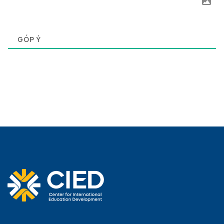
0
GÓP Ý