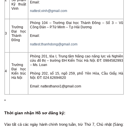
Email:
Kỹ thuật
Vinh
nattest.vinh@gmail.com
Phòng 104 – Trường Đại học Thành Đông – Số 3 – Vũ
Trường
Công Đán – P.Tứ Minh – T.p Hải Dương
Đại học
3
Thành
Email:
Đông
nattest.thanhdong@gmail.com
Phòng 201, tòa I, Trung tâm Nâng cao năng lực và Nghiên
cứu đô thị – trường ĐH Kiến Trúc Hà Nội. ĐT: 0984582993
Trường
– Ms. Loan
Đại học
4
Kiến trúc
Phòng 202, số 15, ngõ 259, phố Yên Hòa, Cầu Giấy, Hà
Hà Nội
Nội. ĐT: 024.62694620
Email: nattesthanoi1@gmail.com
*
Thời gian nhận Hồ sơ đăng ký:
Vào tất cả các ngày hành chính trong tuần, trừ Thứ 7, Chủ nhật (Sáng: