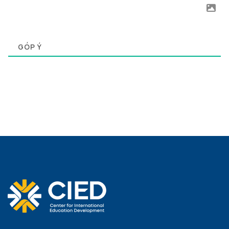
0
GÓP Ý