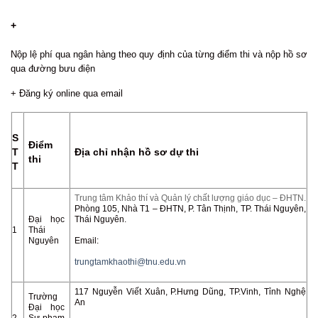
+
Nộp lệ phí qua ngân hàng theo quy định của từng điểm thi và nộp hồ sơ
qua đường bưu điện
+ Đăng ký online qua email
S
Điểm
T
Địa chỉ nhận hồ sơ dự thi
thi
T
Trung tâm Khảo thí và Quản lý chất lượng giáo dục – ĐHTN.
Phòng 105, Nhà T1 – ĐHTN, P. Tân Thịnh, TP. Thái Nguyên,
Đại học
Thái Nguyên.
1
Thái
Nguyên
Email:
trungtamkhaothi@tnu.edu.vn
117 Nguyễn Viết Xuân, P.Hưng Dũng, TP.Vinh, Tỉnh Nghệ
Trường
An
Đại học
2
Sư phạm