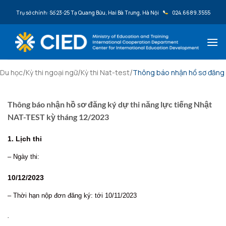
Bỏ qua nội dung
Trụ sở chính: Số 23-25 Tạ Quang Bửu, Hai Bà Trưng, Hà Nội
024.6689.3555
/
/
/
Du học
Kỳ thi ngoại ngữ
Kỳ thi Nat-test
Thông báo nhận hồ sơ đăng 
Thông báo nhận hồ sơ đăng ký dự thi năng lực tiếng Nhật
NAT-TEST kỳ tháng 12/2023
1. Lịch thi
– Ngày thi:
10/12/2023
– Thời hạn nộp đơn đăng ký: tới 10/11/2023
.