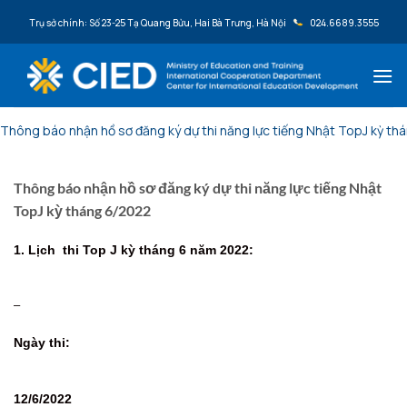
Bỏ qua nội dung
Trụ sở chính: Số 23-25 Tạ Quang Bửu, Hai Bà Trưng, Hà Nội
024.6689.3555
Thông báo nhận hồ sơ đăng ký dự thi năng lực tiếng Nhật TopJ kỳ t
Thông báo nhận hồ sơ đăng ký dự thi năng lực tiếng Nhật
TopJ kỳ tháng 6/2022
1. Lịch thi Top J kỳ tháng 6 năm 2022:
–
Ngày thi:
12/6/2022