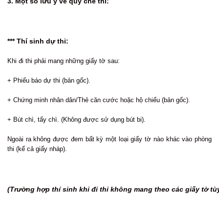
3. Một số lưu ý về quy chế thi:
*** Thí sinh dự thi:
Khi đi thi phải mang những giấy tờ sau:
+ Phiếu báo dự thi (bản gốc).
+ Chứng minh nhân dân/Thẻ căn cước hoặc hộ chiếu (bản gốc).
+ Bút chì, tẩy chì. (Không được sử dụng bút bi).
Ngoài ra không được đem bất kỳ một loại giấy tờ nào khác vào phòng
thi (kể cả giấy nháp).
(Trường hợp thí sinh khi đi thi không mang theo các giấy tờ t