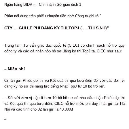
Ngân hàng BIDV – Chi nhánh Sở giao dịch 1
Phần nội dung trên phiếu chuyển tiền nhờ Công ty ghi rõ ”
CTY … GUI LE PHI DANG KY THI TOPJ ( … THI SINH)”
Trung tâm Tư vấn giáo dục quốc tế (CIEC) có chính sách hỗ trợ quý
công ty và các cá nhân nộp hồ sơ đăng ký thi TopJ tại CIEC như sau:
– Miễn phí
02 lần gửi Phiếu dự thi và Kết quả thi qua bưu điện đối với các đơn vị
đăng ký hồ sơ thi năng lực tiếng Nhật TopJ từ 10 bộ trở lên.
– Đối với đơn vị nộp ít hơn 10 bộ hồ sơ có nhu cầu nhận Phiếu dự thi
và Kết quả thi qua bưu điện, CIEC hỗ trợ mức phí duy nhất gửi tại Hà
Nội và các tỉnh cho 02 lần gửi là 40.000đ
–