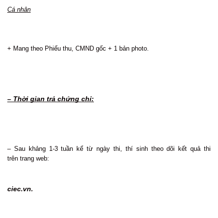
Cá nhân
+ Mang theo Phiếu thu, CMND gốc + 1 bản photo.
– Thời gian trả chứng chỉ:
– Sau khảng 1-3 tuần kể từ ngày thi, thí sinh theo dõi kết quả thi
trên trang web:
ciec.vn.