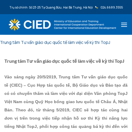
Bỏ qua nội dung
Trụ sở chính: Số 23-25 Tạ Quang Bửu, Hai Bà Trưng, Hà Nội
024.6689.3555
Trung tâm Tư vấn giáo dục quốc tế làm việc về kỳ thi TopJ
Trung tâm Tư vấn giáo dục quốc tế làm việc về kỳ thi TopJ
Vào sáng ngày 20/5/2019, Trung tâm Tư vấn giáo dục quốc
tế (CIEC) – Cục Hợp tác quốc tế, Bộ Giáo dục và Đào tạo đã
có có chuyến thăm và làm việc với đại diện Văn phòng TopJ
Việt Nam cùng Quỹ Học bổng giao lưu quốc tế Châu Á, Nhật
Bản. Theo đó, từ tháng 5/2019, CIEC sẽ hợp tác cùng hai
đơn vị trên trong việc tiếp nhận hồ sơ thi Kỳ thi năng lực
tiếng Nhật TopJ, phối hợp công tác quảng bá kỳ thi đến với