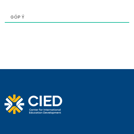
0
GÓP Ý