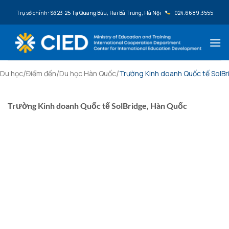
Bỏ qua nội dung
Trụ sở chính: Số 23-25 Tạ Quang Bửu, Hai Bà Trưng, Hà Nội
024.6689.3555
/
/
/
Du học
Điểm đến
Du học Hàn Quốc
Trường Kinh doanh Quốc tế SolB
Trường Kinh doanh Quốc tế SolBridge, Hàn Quốc