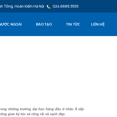
nh Tông, Hoàn Kiếm Hà Nội
024.6689.3555
 NƯỚC NGOÀI
ĐÀO TẠO
TIN TỨC
LIÊN HỆ
 trong những trường đại học hàng đầu ở châu Á xếp
ông gian ký túc xá rộng rãi và sạch đẹp.