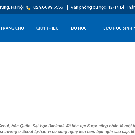
rưng, Hà Nội
024.6689.3555
Văn phòng du học: 12-14 Lê Thá
TRANG CHỦ
GIỚI THIỆU
DU HỌC
LƯU HỌC SINH
Seoul, Hàn Quốc. Đại học Dankook đã liên tục được công nhận là một
 trường ở Seoul tự hào vì có công nghệ tiên tiến, tiện nghi cao cấp, kh