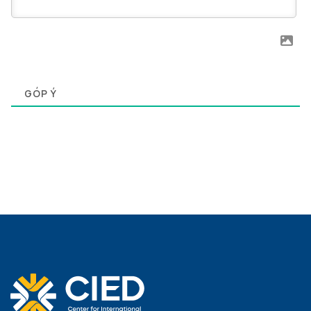
0
GÓP Ý