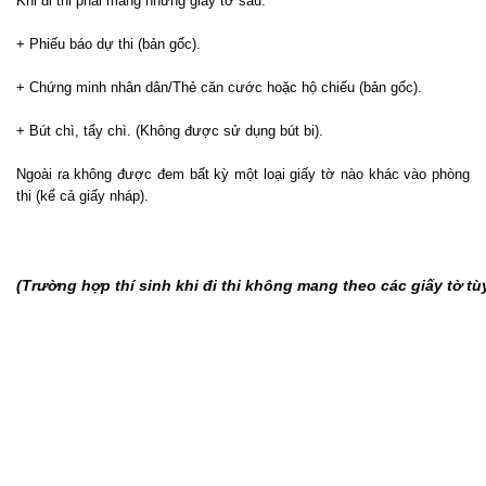
Khi đi thi phải mang những giấy tờ sau:
+ Phiếu báo dự thi (bản gốc).
+ Chứng minh nhân dân/Thẻ căn cước hoặc hộ chiếu (bản gốc).
+ Bút chì, tẩy chì. (Không được sử dụng bút bi).
Ngoài ra không được đem bất kỳ một loại giấy tờ nào khác vào phòng
thi (kể cả giấy nháp).
(Trường hợp thí sinh khi đi thi không mang theo các giấy tờ t