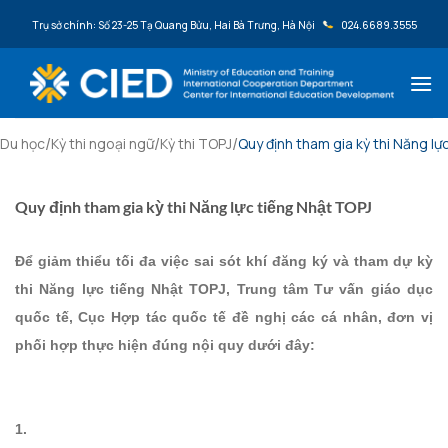
Bỏ qua nội dung
Trụ sở chính: Số 23-25 Tạ Quang Bửu, Hai Bà Trưng, Hà Nội
024.6689.3555
/
/
/
Du học
Kỳ thi ngoại ngữ
Kỳ thi TOPJ
Quy định tham gia kỳ thi Năng lự
Quy định tham gia kỳ thi Năng lực tiếng Nhật TOPJ
Để giảm thiểu tối đa việc sai sót khí đăng ký và tham dự kỳ
thi Năng lực tiếng Nhật TOPJ, Trung tâm Tư vấn giáo dục
quốc tế, Cục Hợp tác quốc tế đề nghị các cá nhân, đơn vị
phối hợp thực hiện đúng nội quy dưới đây:
1.