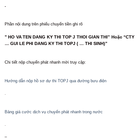
.
Phần nội dung trên phiếu chuyển tiền ghi rõ
” HO VA TEN DANG KY THI TOP J THOI GIAN THI” Hoặc “CTY
… GUI LE PHI DANG KY THI TOPJ ( … THI SINH)”
Chi tiết nộp chuyển phát nhanh mời truy cập:
Hướng dẫn nộp hồ sơ dự thi TOPJ qua đường bưu điện
.
Bảng giá cước dịch vụ chuyển phát nhanh trong nước
.
–