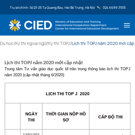
Bỏ qua nội dung
Trụ sở chính: Số 23-25 Tạ Quang Bửu, Hai Bà Trưng, Hà Nội
024.6689.3555
/
/
/
Du học
Kỳ thi ngoại ngữ
Kỳ thi TOPJ
Lịch thi TOPJ năm 2020 mới cập
Lịch thi TOPJ năm 2020 mới cập nhật
Trung tâm Tư vấn giáo dục quốc tế trân trọng thông báo lịch thi TOPJ
năm 2020 (cập nhật tháng 6/2020)
LỊCH THI TOP J 2020
NGÀY
THỜI GIAN NỘP HỒ
CẤP ĐỘ THI
THI
SƠ
12/01/202