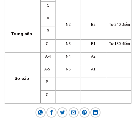
C
A
N2
B2
Từ 240 điểm
B
Trung cấp
C
N3
B1
Từ 180 điểm
A-4
N4
A2
A-5
N5
A1
Sơ cấp
B
C