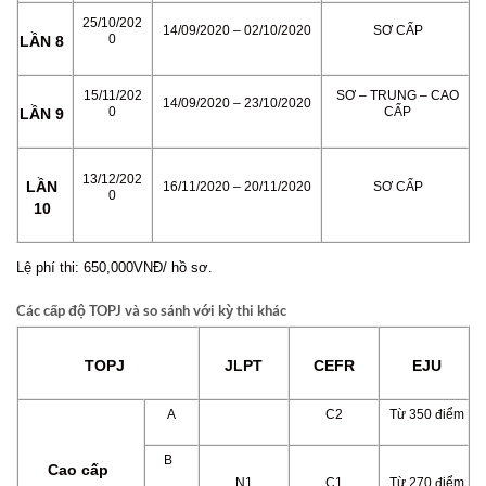
25/10/202
14/09/2020 – 02/10/2020
SƠ CẤP
0
LẦN 8
15/11/202
SƠ – TRUNG – CAO
14/09/2020 – 23/10/2020
0
CẤP
LẦN 9
13/12/202
LẦN
16/11/2020 – 20/11/2020
SƠ CẤP
0
10
Lệ phí thi: 650,000VNĐ/ hồ sơ.
Các cấp độ TOPJ và so sánh với kỳ thi khác
TOPJ
JLPT
CEFR
EJU
A
C2
Từ 350 điểm
B
Cao cấp
N1
C1
Từ 270 điểm