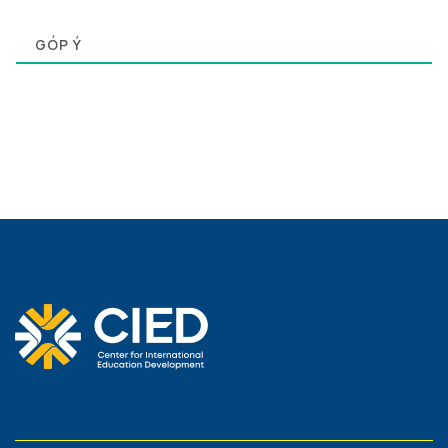
0
GÓP Ý