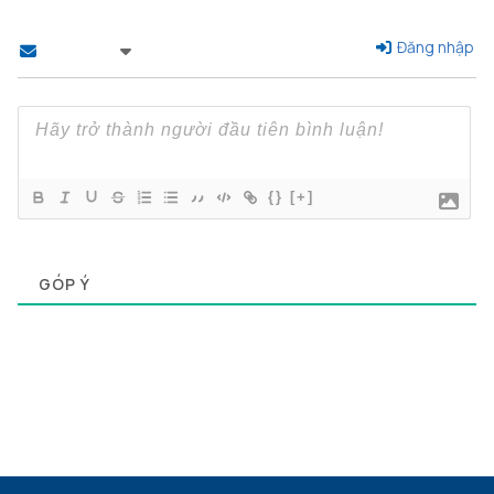
Đăng nhập
Theo dõi
{}
[+]
0
GÓP Ý