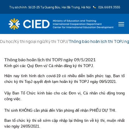
Bỏ qua nội dung
Trụ sở chính: Số 23-25 Tạ Quang Bửu, Hai Bà Trưng, Hà Nội
024.6689.3555
/
/
/
Du học
Kỳ thi ngoại ngữ
Kỳ thi TOPJ
Thông báo hoãn lịch thi TOPJ n
Thông báo hoãn lịch thi TOPJ ngày 09/5/2021
Kính gửi các Quý Đơn vị/ Cá nhân đăng ký thi TOPJ.
Hiện nay tình hình dịch covid-19 có nhiều diễn biến phức tạp, Ban tổ
chức kỳ thi TopJ quyết định tạm hoãn kỳ thi TOPJ ngày 09/5/2021.
Vậy Ban Tổ Chức kính báo cho các Đơn vị, Cá nhân chủ động trong
công việc.
Thí sinh KHÔNG cần phải đến Văn phòng để nhận PHIẾU DỰ THI.
Ban tổ chức kỳ thi sẽ sớm cập nhập lại thông tin về kỳ thi, muộn nhất
vào ngày 24/05/2021.