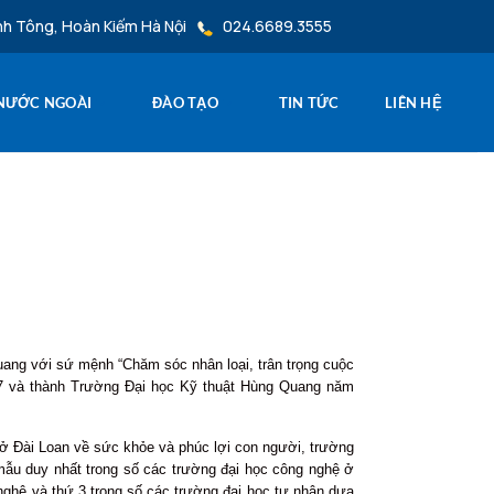
nh Tông, Hoàn Kiếm Hà Nội
024.6689.3555
 NƯỚC NGOÀI
ĐÀO TẠO
TIN TỨC
LIÊN HỆ
ang với sứ mệnh “Chăm sóc nhân loại, trân trọng cuộc
97 và thành Trường Đại học Kỹ thuật Hùng Quang năm
 ở Đài Loan về sức khỏe và phúc lợi con người, trường
mẫu duy nhất trong số các trường đại học công nghệ ở
ghệ và thứ 3 trong số các trường đại học tư nhân dựa