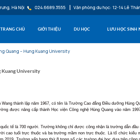
rưng, Hà Nội
024.6689.3555
Văn phòng du học: 12-14 Lê Thá
TRANG CHỦ
GIỚI THIỆU
DU HỌC
LƯU HỌC SINH
ùng Quang – Hung Kuang University
 Kuang University
n Wang thành lập năm 1967, có tên là Trường Cao đẳng Điều dưỡng Hùng Qu
 trường được nâng cấp thành Học viện Công nghệ Hùng Quang vào năm 19
n quốc tế là 700 người. Trường không chỉ được công nhận là trường dẫn đầu
ời cao tuổi trực thuộc và ba trường mầm non trực thuộc. Là tổ chức kiểu 
 2019, Trường xếp hạng thứ 8 trong số các trường đại học dựa trên công n