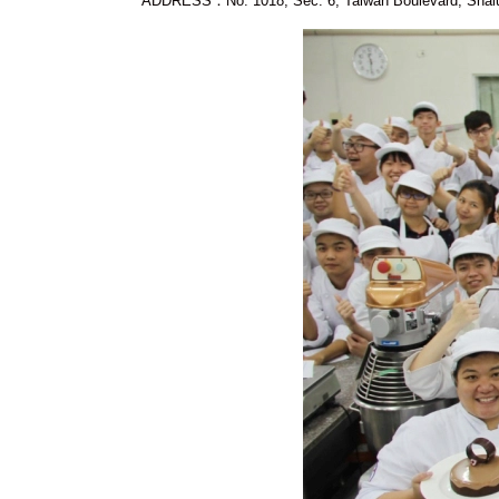
ADDRESS：No. 1018, Sec. 6, Taiwan Boulevard, Shalu D