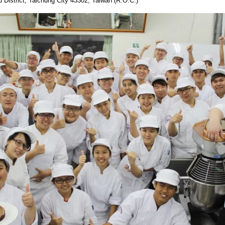
istrict, Taichung City 43302, Taiwan (R.O.C.)