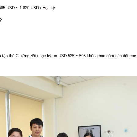
.585 USD ~ 1.820 USD / Học kỳ
ỳ
ủ tập thể-Giường đôi / học kỳ: ≃ USD 525 ~ 595 không bao gồm tiền đặt cọc