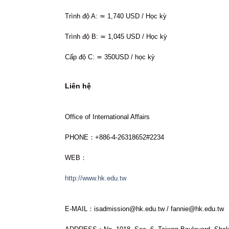
Trình độ A: ≃ 1,740 USD / Học kỳ
Trình độ B: ≃ 1,045 USD / Học kỳ
Cấp độ C: ≃ 350USD / học kỳ
Liên hệ
Office of International Affairs
PHONE：+886-4-26318652#2234
WEB：
http://www.hk.edu.tw
E-MAIL：isadmission@hk.edu.tw / fannie@hk.edu.tw