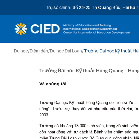
Bỏ qua nội dung
Trụ sở chính: Số 23-25 Tạ Quang Bửu, Hai Bà T
/
/
/
Du học
Điểm đến
Du học Đài Loan
Trường Đại học Kỹ thuật H
Trường Đại học Kỹ thuật Hùng Quang – Hung
Về chúng tôi
Trường Đại học Kỹ thuật Hùng Quang do Tiến sĩ Yu-Li
sống”. Trước sự thay đổi và nhu cầu của thời đại,
2003.
Trường có khoảng 13.000 sinh viên, trong đó sinh viê
còn hoạt động với tư cách là Bệnh viện chăm sóc ngư
miền Trung Đài Loan được Bộ Giáo dục công nhận. Năm