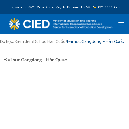
Bỏ qua nội dung
Trụ sở chính: Số 23-25 Tạ Quang Bửu, Hai Bà Trưng, Hà Nội
024.6689.3555
/
/
/
Du học
Điểm đến
Du học Hàn Quốc
Đại học Gangdong – Hàn Quốc
Đại học Gangdong – Hàn Quốc