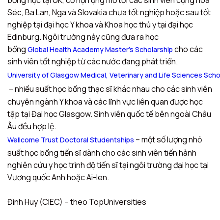
bổng học tại UK, cơ hội rộng mở tới các sinh viên cộng hòa
Séc, Ba Lan, Nga và Slovakia chưa tốt nghiệp hoặc sau tốt
nghiệp tại đại học Y khoa và Khoa học thú y tại đại học
Edinburg. Ngôi trường này cũng đưa ra học
bổng
cho các
Global Health Academy Master’s Scholarship
sinh viên tốt nghiệp từ các nước đang phát triển.
University of Glasgow Medical, Veterinary and Life Sciences Scho
– nhiều suất học bổng thạc sĩ khác nhau cho các sinh viên
chuyên ngành Y khoa và các lĩnh vực liên quan được học
tập tại Đại học Glasgow. Sinh viên quốc tế bên ngoài Châu
Âu đều hợp lệ.
– một số lượng nhỏ
Wellcome Trust Doctoral Studentships
suất học bổng tiến sĩ dành cho các sinh viên tiến hành
nghiên cứu y học trình độ tiến sĩ tại ngôi trường đại học tại
Vương quốc Anh hoặc Ai-len.
Đình Huy (CIEC) – theo TopUniversities