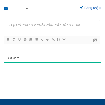
Đăng nhập
Theo dõi
{}
[+]
0
GÓP Ý