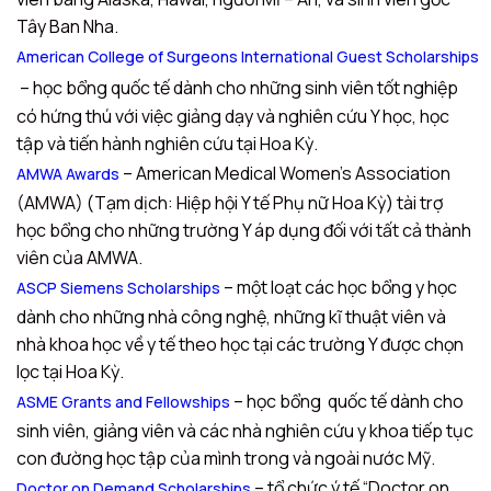
Tây Ban Nha.
American College of Surgeons International Guest Scholarships
– học bổng quốc tế dành cho những sinh viên tốt nghiệp
có hứng thú với việc giảng dạy và nghiên cứu Y học, học
tập và tiến hành nghiên cứu tại Hoa Kỳ.
– American Medical Women’s Association
AMWA Awards
(AMWA) (Tạm dịch: Hiệp hội Y tế Phụ nữ Hoa Kỳ) tài trợ
học bổng cho những trường Y áp dụng đối với tất cả thành
viên của AMWA.
– một loạt các học bổng y học
ASCP Siemens Scholarships
dành cho những nhà công nghệ, những kĩ thuật viên và
nhà khoa học về y tế theo học tại các trường Y được chọn
lọc tại Hoa Kỳ.
– học bổng quốc tế dành cho
ASME Grants and Fellowships
sinh viên, giảng viên và các nhà nghiên cứu y khoa tiếp tục
con đường học tập của mình trong và ngoài nước Mỹ.
– tổ chức ý tế “Doctor on
Doctor on Demand Scholarships