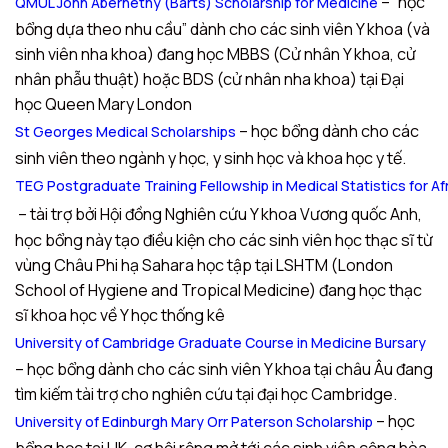
– “học
QMUL John Abernethy (Barts) Scholarship for Medicine
bổng dựa theo nhu cầu” dành cho các sinh viên Y khoa (và
sinh viên nha khoa) đang học MBBS (Cử nhân Y khoa, cử
nhân phẫu thuật) hoặc BDS (cử nhân nha khoa) tại Đại
học Queen Mary London
– học bổng dành cho các
St Georges Medical Scholarships
sinh viên theo ngành y học, y sinh học và khoa học y tế.
TEG Postgraduate Training Fellowship in Medical Statistics for A
– tài trợ bởi Hội đồng Nghiên cứu Y khoa Vương quốc Anh,
học bổng này tạo điều kiện cho các sinh viên học thạc sĩ từ
vùng Châu Phi hạ Sahara học tập tại LSHTM (London
School of Hygiene and Tropical Medicine) đang học thạc
sĩ khoa học về Y học thống kê
University of Cambridge Graduate Course in Medicine Bursary
– học bổng dành cho các sinh viên Y khoa tại châu Âu đang
tìm kiếm tài trợ cho nghiên cứu tại đại học Cambridge.
– học
University of Edinburgh Mary Orr Paterson Scholarship