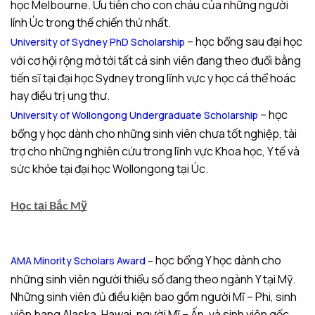
học Melbourne. Ưu tiên cho con cháu của những người
lính Úc trong thế chiến thứ nhất.
– học bổng sau đại học
University of Sydney PhD Scholarship
với cơ hội rộng mở tới tất cả sinh viên đang theo đuổi bằng
tiến sĩ tại đại học Sydney trong lĩnh vực y học cá thể hoác
hay điều trị ung thư.
– học
University of Wollongong Undergraduate Scholarship
bổng y học dành cho những sinh viên chưa tốt nghiệp, tài
trợ cho những nghiên cứu trong lĩnh vực Khoa học, Y tế và
sức khỏe tại đại học Wollongong tại Úc.
Học tại Bắc Mỹ
học bổng Y học dành cho
AMA Minority Scholars Award
–
những sinh viên người thiểu số đang theo ngành Y tại Mỹ.
Những sinh viên đủ điều kiện bao gồm người Mĩ – Phi, sinh
viên bang Alaska, Hawai, người Mĩ – Ấn, và sinh viên gốc