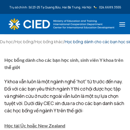
Bỏ qua nội dung
Trụ sở chính: Số 23-25 Tạ Quang Bửu, Hai Bà Trưng, Hà Nội
024.6689.3555
/
/
/
Du học
Học bổng
Học bổng khác
Học bổng dành cho các bạn học sinh
Học bổng dành cho các bạn học sinh, sinh viên Y khoa trên
thế giới
Y khoa vẫn luôn là một ngành nghề “hot” từ trước đến nay.
Đối với các bạn yêu thích ngành Y thì cơ hội được học tập
và nghiên cứu ở nước ngoài vẫn luôn là một sự lựa chọn
tuyệt vời. Dưới đây CIEC xin đưa ra cho các bạn danh sách
các học bổng về ngành Y trên thế giới:
Học tại Úc hoặc New Zealand