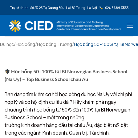
Bỏ qua nội dung
Trụ sở chính: Số 23-25 Tạ Quang Bửu, Hai Bà Trưng, Hà Nội
024.6689.3555
/
/
/
Du học
Học bổng
Học bổng Trường
Học bổng 50–100% tại BI Norwe
Học bổng 50–100% tại BI Norwegian Business School
(Na Uy) – Top Business School châu Âu
Bạn đang tìm kiếm cơ hội học bổng du học Na Uy với chi phí
hợp lý và cơ hội định cư lâu dài? Hãy khám phá ngay
chương trình học bổng từ 50% đến 100% tại BI Norwegian
Business School – một trong những
trường kinh doanh hàng đầu tại châu Âu
, đặc biệt nổi bật
trong các ngành Kinh doanh, Quản trị, Tài chính,