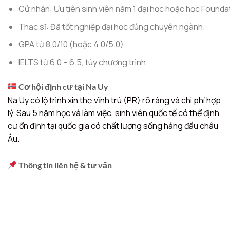
Cử nhân: Ưu tiên sinh viên năm 1 đại học hoặc học Foundati
Thạc sĩ: Đã tốt nghiệp đại học đúng chuyên ngành.
GPA từ 8.0/10 (hoặc 4.0/5.0).
IELTS từ 6.0 – 6.5, tùy chương trình.
Cơ hội định cư tại Na Uy
Na Uy có lộ trình xin thẻ vĩnh trú (PR) rõ ràng và chi phí hợp
lý. Sau 5 năm học và làm việc, sinh viên quốc tế có thể định
cư ổn định tại quốc gia có chất lượng sống hàng đầu châu
Âu.
Thông tin liên hệ & tư vấn
Trung tâm Phát triển giáo dục quốc tế (CIED) – Trực thuộc
Cục Hợp tác quốc tế, Bộ Giáo dục và Đào tạo.
Văn phòng tư vấn du học: 12-14 Lê Thánh Tông, Hoàn
Kiếm, Hà Nội.