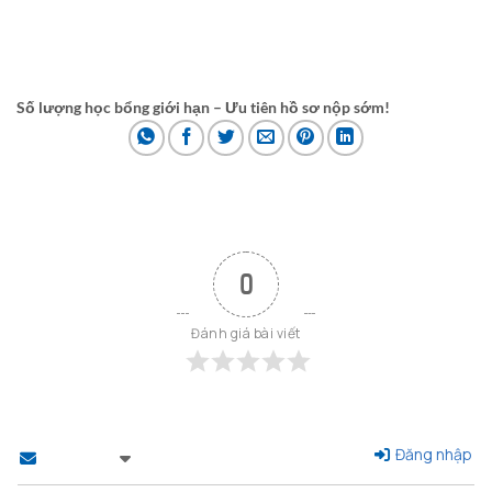
Điện thoại: 024.6689.3555 – 024.3886.6868
Email: info@cied.vn
Website:
www.cied.vn
Số lượng học bổng giới hạn – Ưu tiên hồ sơ nộp sớm!
0
Đánh giá bài viết
Đăng nhập
Theo dõi