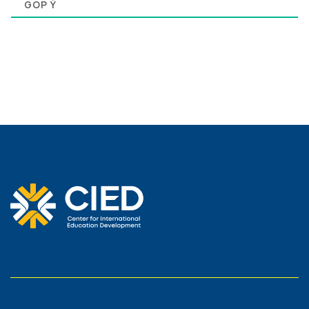
0
GÓP Ý