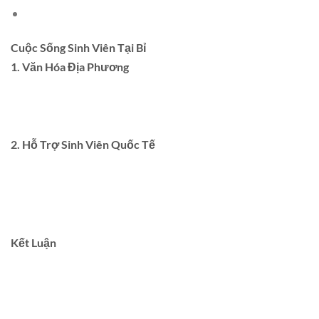
Hồ sơ xin visa.
Cuộc Sống Sinh Viên Tại Bỉ
1. Văn Hóa Địa Phương
Sinh viên sẽ có cơ hội khám phá văn hóa phong phú của Bỉ
qua các lễ hội, sự kiện và ẩm thực đặc trưng. Bỉ nổi tiếng
với sô cô la, bia và các món ăn ngon khác.
2. Hỗ Trợ Sinh Viên Quốc Tế
Các trường đại học tại Bỉ cung cấp nhiều dịch vụ hỗ trợ
cho sinh viên quốc tế, bao gồm tư vấn về chỗ ở, visa và hỗ
trợ học tập. Điều này giúp sinh viên dễ dàng hòa nhập và
thích nghi với môi trường mới.
Kết Luận
Du học Bỉ là một cơ hội tuyệt vời cho những ai muốn trải
nghiệm nền giáo dục chất lượng cao và khám phá văn hóa
đa dạng. Với môi trường học tập thân thiện và chi phí hợp