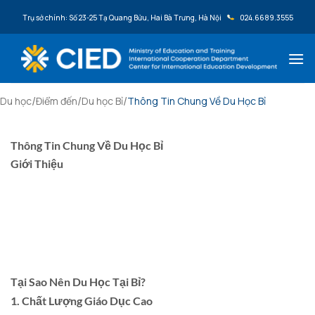
Bỏ qua nội dung
Trụ sở chính: Số 23-25 Tạ Quang Bửu, Hai Bà Trưng, Hà Nội
024.6689.3555
/
/
/
Du học
Điểm đến
Du học Bỉ
Thông Tin Chung Về Du Học Bỉ
Thông Tin Chung Về Du Học Bỉ
Giới Thiệu
Bỉ, một quốc gia nằm ở trung tâm châu Âu, nổi bật với nền
văn hóa đa dạng và hệ thống giáo dục chất lượng cao. Với
nhiều trường đại học danh tiếng và chương trình đào tạo
phong phú, Bỉ đã trở thành điểm đến hấp dẫn cho sinh viên
quốc tế.
Tại Sao Nên Du Học Tại Bỉ?
1. Chất Lượng Giáo Dục Cao