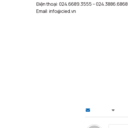
Điện thoại: 024.6689.3555 – 024.3886.6868
Email: info@cied.vn
Theo dõi