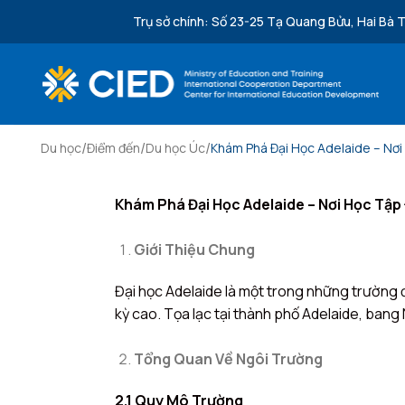
Bỏ qua nội dung
Trụ sở chính: Số 23-25 Tạ Quang Bửu, Hai Bà T
/
/
/
Du học
Điểm đến
Du học Úc
Khám Phá Đại Học Adelaide – Nơ
Khám Phá Đại Học Adelaide – Nơi Học Tập
Giới Thiệu Chung
Đại học Adelaide là một trong những trường đạ
kỳ cao. Tọa lạc tại thành phố Adelaide, bang 
Tổng Quan Về Ngôi Trường
2.1 Quy Mô Trường