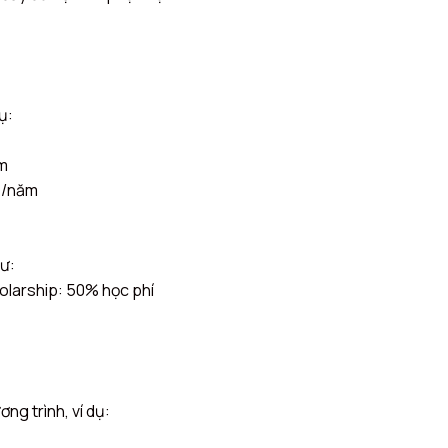
ụ:
ăm
D/năm
ư:
olarship: 50% học phí
ng trình, ví dụ: