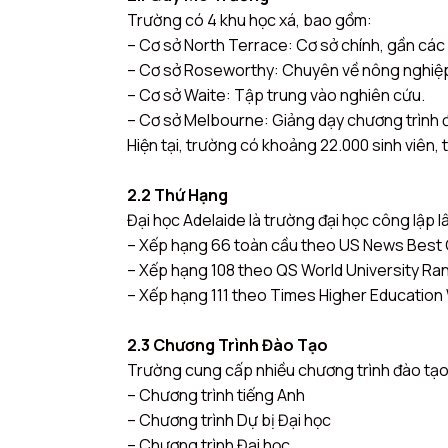
Trường có 4 khu học xá, bao gồm:
– Cơ sở North Terrace: Cơ sở chính, gần các 
– Cơ sở Roseworthy: Chuyên về nông nghiệp 
– Cơ sở Waite: Tập trung vào nghiên cứu.
– Cơ sở Melbourne: Giảng dạy chương trình đạ
Hiện tại, trường có khoảng 22.000 sinh viên, 
2.2 Thứ Hạng
Đại học Adelaide là trường đại học công lập l
– Xếp hạng 66 toàn cầu theo US News Best G
– Xếp hạng 108 theo QS World University Ra
– Xếp hạng 111 theo Times Higher Education 
2.3 Chương Trình Đào Tạo
Trường cung cấp nhiều chương trình đào tạ
– Chương trình tiếng Anh
– Chương trình Dự bị Đại học
– Chương trình Đại học