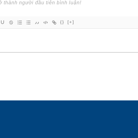
{}
[+]