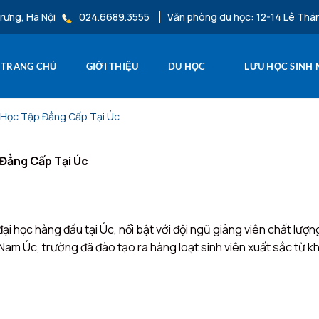
rưng, Hà Nội
024.6689.3555
Văn phòng du học: 12-14 Lê Thá
TRANG CHỦ
GIỚI THIỆU
DU HỌC
LƯU HỌC SINH
i Học Tập Đẳng Cấp Tại Úc
 Đẳng Cấp Tại Úc
i học hàng đầu tại Úc, nổi bật với đội ngũ giảng viên chất lượng
Nam Úc, trường đã đào tạo ra hàng loạt sinh viên xuất sắc từ kh