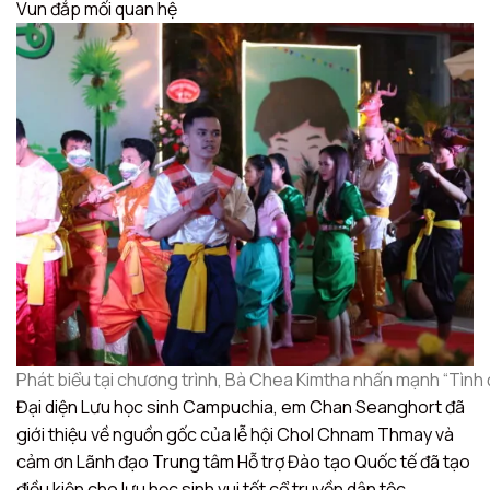
Vun đắp mối quan hệ
Phát biểu tại chương trình, Bà Chea Kimtha nhấn mạnh “Tình đ
Đại diện Lưu học sinh Campuchia, em Chan Seanghort đã
giới thiệu về nguồn gốc của lễ hội Chol Chnam Thmay và
cảm ơn Lãnh đạo Trung tâm Hỗ trợ Đào tạo Quốc tế đã tạo
điều kiện cho lưu học sinh vui tết cổ truyền dân tộc.