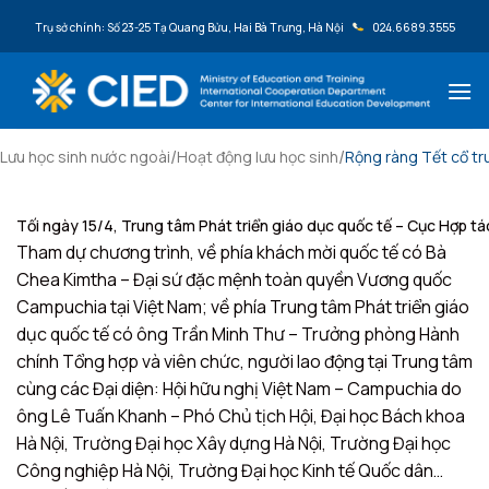
Bỏ qua nội dung
Trụ sở chính: Số 23-25 Tạ Quang Bửu, Hai Bà Trưng, Hà Nội
024.6689.3555
/
/
Lưu học sinh nước ngoài
Hoạt động lưu học sinh
Rộng ràng Tết cổ t
Tối ngày 15/4, Trung tâm Phát triển giáo dục quốc tế – Cục Hợp 
Tham dự chương trình, về phía khách mời quốc tế có Bà
Chea Kimtha – Đại sứ đặc mệnh toàn quyền Vương quốc
Campuchia tại Việt Nam; về phía Trung tâm Phát triển giáo
dục quốc tế có ông Trần Minh Thư – Trưởng phòng Hành
chính Tổng hợp và viên chức, người lao động tại Trung tâm
cùng các Đại diện: Hội hữu nghị Việt Nam – Campuchia do
ông Lê Tuấn Khanh – Phó Chủ tịch Hội, Đại học Bách khoa
Hà Nội, Trường Đại học Xây dựng Hà Nội, Trường Đại học
Công nghiệp Hà Nội, Trường Đại học Kinh tế Quốc dân…