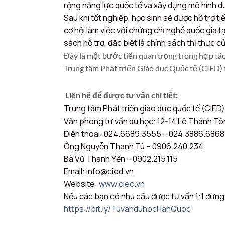
rộng năng lực quốc tế và xây dựng mô hình d
Sau khi tốt nghiệp, học sinh sẽ được hỗ trợ
cơ hội làm việc với chứng chỉ nghề quốc gia 
sách hỗ trợ, đặc biệt là chính sách thị thực c
Đây là một bước tiến quan trọng trong hợp tác
Trung tâm Phát triển Giáo dục Quốc tế (CIED)
————————————————————————
Liên hệ để được tư vấn chi tiết:
Trung tâm Phát triển giáo dục quốc tế (CIED
Văn phòng tư vấn du học: 12-14 Lê Thánh Tôn
Điện thoại: 024.6689.3555 – 024.3886.6868
Ông Nguyễn Thanh Tú – 0906.240.234
Bà Vũ Thanh Yến – 0902.215.115
Email: info@cied.vn
Website:
www.ciec.vn
Nếu các bạn có nhu cầu được tư vấn 1:1 đừng 
https://bit.ly/TuvanduhocHanQuoc