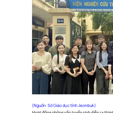
(Nguồn: Sở Giáo dục tỉnh Jeonbuk)
Hoạt động phỏng vấn tuyển sinh diễn ra thàn