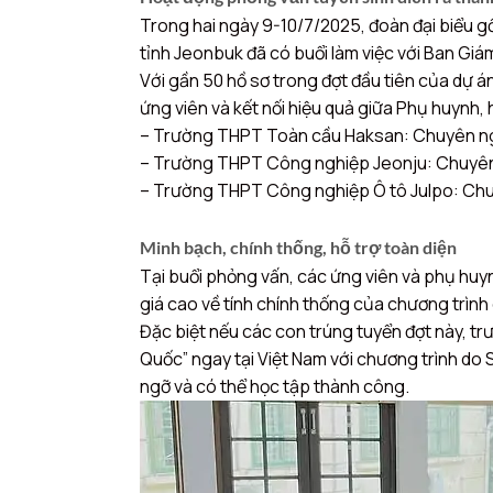
Trong hai ngày 9-10/7/2025, đoàn đại biểu g
tỉnh Jeonbuk đã có buổi làm việc với Ban Gi
Với gần 50 hồ sơ trong đợt đầu tiên của dự án
ứng viên và kết nối hiệu quả giữa Phụ huynh
– Trường THPT Toàn cầu Haksan: Chuyên ng
– Trường THPT Công nghiệp Jeonju: Chuyên n
– Trường THPT Công nghiệp Ô tô Julpo: Chu
Minh bạch, chính thống, hỗ trợ toàn diện
Tại buổi phỏng vấn, các ứng viên và phụ huynh
giá cao về tính chính thống của chương trình
Đặc biệt nếu các con trúng tuyển đợt này, t
Quốc” ngay tại Việt Nam với chương trình do 
ngỡ và có thể học tập thành công.