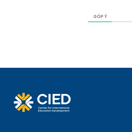
0
GÓP Ý