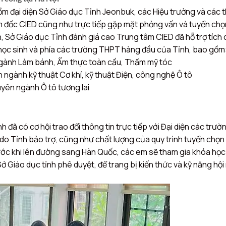
ồm đại diện Sở Giáo dục Tỉnh Jeonbuk, các Hiệu trưởng và các
ám đốc CIED cũng như trực tiếp gặp mặt phỏng vấn và tuyển chọ
, Sở Giáo dục Tỉnh đánh giá cao Trung tâm CIED đã hỗ trợ tích c
, học sinh và phía các trường THPT hàng đầu của Tỉnh, bao gồm
ành Làm bánh, Ẩm thực toàn cầu, Thẩm mỹ tóc
gành kỹ thuật Cơ khí, kỹ thuật Điện, công nghệ Ô tô
yên ngành Ô tô tương lai
 đã có cơ hội trao đổi thông tin trực tiếp với Đại diện các trườ
 do Tỉnh bảo trợ, cũng như chất lượng của quy trình tuyển chọn 
rước khi lên đường sang Hàn Quốc, các em sẽ tham gia khóa học
Sở Giáo dục tỉnh phê duyệt, để trang bị kiến thức và kỹ năng hộ