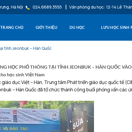
rưng, Hà Nội
024.6689.3555
Văn phòng du học: 12-14 Lê Thá
TRANG CHỦ
GIỚI THIỆU
DU HỌC
LƯU HỌC SINH
ại tỉnh Jeonbuk – Hàn Quốc
NG HỌC PHỔ THÔNG TẠI TỈNH JEONBUK – HÀN QUỐC VÀO
cho học sinh Việt Nam
ác giáo dục Việt – Hàn, Trung tâm Phát triển giáo dục quốc tế (
onbuk – Hàn Quốc đã tổ chức thành công buổi phỏng vấn các ứn