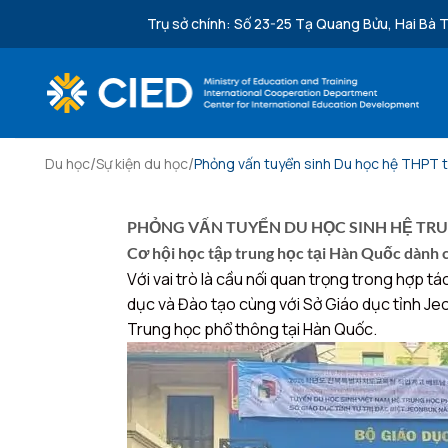
Bỏ qua nội dung
Trụ sở chính: Số 23-25 Tạ Quang Bửu, Hai Bà T
/
/
Du học
Sự kiện du học
Phỏng vấn tuyển sinh Du học hệ THPT t
PHỎNG VẤN TUYỂN DU HỌC SINH HỆ TRU
Cơ hội học tập trung học tại Hàn Quốc dành 
Với vai trò là cầu nối quan trọng trong hợp t
dục và Đào tạo cùng với Sở Giáo dục tỉnh Je
Trung học phổ thông tại Hàn Quốc.