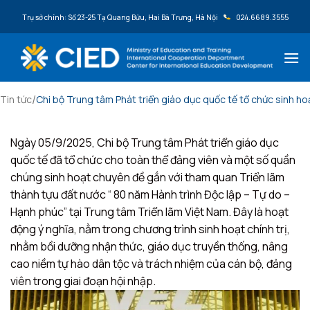
Bỏ qua nội dung
Trụ sở chính: Số 23-25 Tạ Quang Bửu, Hai Bà Trưng, Hà Nội
024.6689.3555
/
Tin tức
Chi bộ Trung tâm Phát triển giáo dục quốc tế tổ chức sinh ho
Ngày 05/9/2025, Chi bộ Trung tâm Phát triển giáo dục
quốc tế đã tổ chức cho toàn thể đảng viên và một số quần
chúng sinh hoạt chuyên đề gắn với tham quan Triển lãm
thành tựu đất nước “ 80 năm Hành trình Độc lập – Tự do –
Hạnh phúc” tại Trung tâm Triển lãm Việt Nam. Đây là hoạt
động ý nghĩa, nằm trong chương trình sinh hoạt chính trị,
nhằm bồi dưỡng nhận thức, giáo dục truyền thống, nâng
cao niềm tự hào dân tộc và trách nhiệm của cán bộ, đảng
viên trong giai đoạn hội nhập.