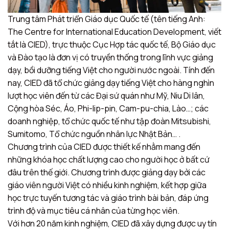
Trung tâm Phát triển Giáo dục Quốc tế (tên tiếng Anh:
The Centre for International Education Development, viết
tắt là CIED), trực thuộc Cục Hợp tác quốc tế, Bộ Giáo dục
và Đào tạo là đơn vị có truyền thống trong lĩnh vực giảng
dạy, bồi dưỡng tiếng Việt cho người nước ngoài. Tính đến
nay, CIED đã tổ chức giảng dạy tiếng Việt cho hàng nghìn
lượt học viên đến từ các Đại sứ quán như Mỹ, Niu Di lân,
Cộng hòa Séc, Áo, Phi-lip-pin, Cam-pu-chia, Lào…; các
doanh nghiệp, tổ chức quốc tế như tập đoàn Mitsubishi,
Sumitomo, Tổ chức nguồn nhân lực Nhật Bản… .
Chương trình của CIED được thiết kế nhằm mang đến
những khóa học chất lượng cao cho người học ở bất cứ
đâu trên thế giới. Chương trình được giảng dạy bởi các
giáo viên người Việt có nhiều kinh nghiệm, kết hợp giữa
học trực tuyến tương tác và giáo trình bài bản, đáp ứng
trình độ và mục tiêu cá nhân của từng học viên.
Với hơn 20 năm kinh nghiệm, CIED đã xây dựng được uy tín