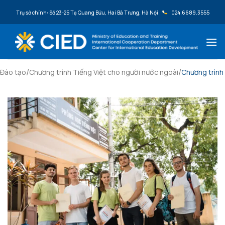
Bỏ qua nội dung
Trụ sở chính: Số 23-25 Tạ Quang Bửu, Hai Bà Trưng, Hà Nội
024.6689.3555
/
/
Đào tạo
Chương trình Tiếng Việt cho người nước ngoài
Chương trình 