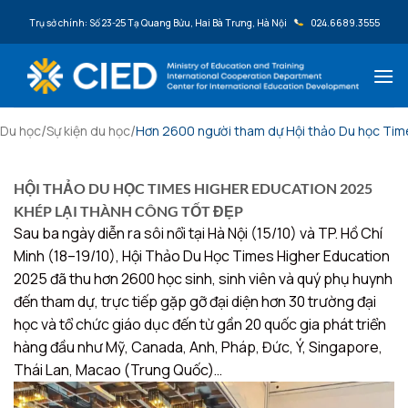
Bỏ qua nội dung
Trụ sở chính: Số 23-25 Tạ Quang Bửu, Hai Bà Trưng, Hà Nội
024.6689.3555
/
/
Du học
Sự kiện du học
Hơn 2600 người tham dự Hội thảo Du học Tim
HỘI THẢO DU HỌC TIMES HIGHER EDUCATION 2025
KHÉP LẠI THÀNH CÔNG TỐT ĐẸP
Sau ba ngày diễn ra sôi nổi tại Hà Nội (15/10) và TP. Hồ Chí
Minh (18–19/10), Hội Thảo Du Học Times Higher Education
2025 đã thu hơn 2600 học sinh, sinh viên và quý phụ huynh
đến tham dự, trực tiếp gặp gỡ đại diện hơn 30 trường đại
học và tổ chức giáo dục đến từ gần 20 quốc gia phát triển
hàng đầu như Mỹ, Canada, Anh, Pháp, Đức, Ý, Singapore,
Thái Lan, Macao (Trung Quốc)…