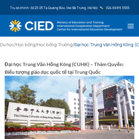
Bỏ qua nội dung
Trụ sở chính: Số 23-25 Tạ Quang Bửu, Hai Bà Trưng, Hà Nội
024.6689.3555
/
/
/
Du học
Học bổng
Học bổng Trường
Đại học Trung Văn Hồng Kông (C
Đại học Trung Văn Hồng Kông (CUHK) – Thâm Quyến:
Biểu tượng giáo dục quốc tế tại Trung Quốc