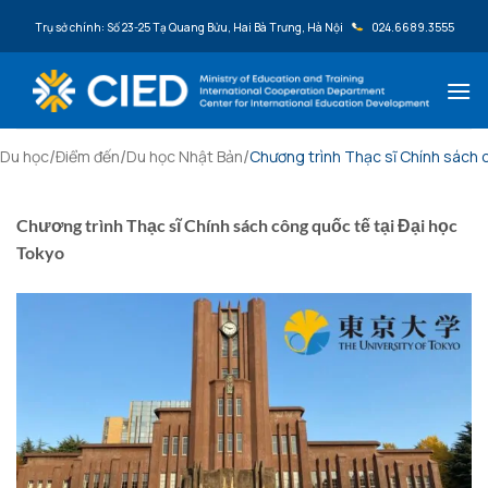
Bỏ qua nội dung
Trụ sở chính: Số 23-25 Tạ Quang Bửu, Hai Bà Trưng, Hà Nội
024.6689.3555
/
/
/
Du học
Điểm đến
Du học Nhật Bản
Chương trình Thạc sĩ Chính sách 
Chương trình Thạc sĩ Chính sách công quốc tế tại Đại học
Tokyo