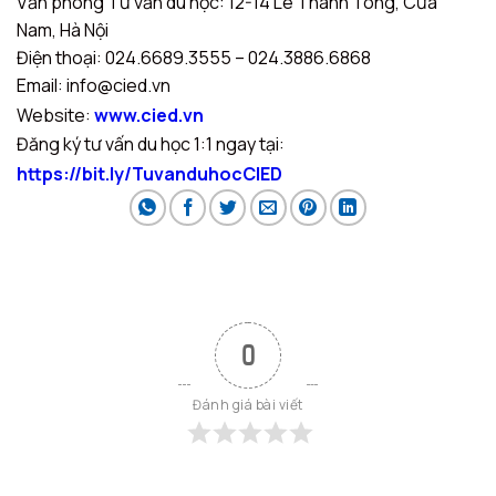
Văn phòng Tư vấn du học: 12-14 Lê Thánh Tông, Cửa
Nam, Hà Nội
Điện thoại: 024.6689.3555 – 024.3886.6868
Email: info@cied.vn
Website:
www.cied.vn
Đăng ký tư vấn du học 1:1 ngay tại:
https://bit.ly/TuvanduhocCIED
0
Đánh giá bài viết