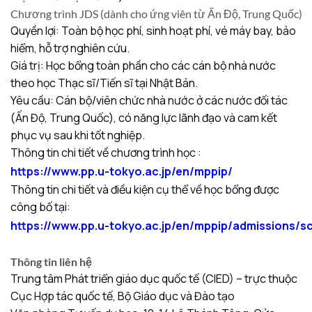
Chương trình JDS (dành cho ứng viên từ Ấn Độ, Trung Quốc)
Quyền lợi: Toàn bộ học phí, sinh hoạt phí, vé máy bay, bảo
hiểm, hỗ trợ nghiên cứu.
Giá trị: Học bổng toàn phần cho các cán bộ nhà nước
theo học Thạc sĩ/Tiến sĩ tại Nhật Bản.
Yêu cầu: Cán bộ/viên chức nhà nước ở các nước đối tác
(Ấn Độ, Trung Quốc), có năng lực lãnh đạo và cam kết
phục vụ sau khi tốt nghiệp.
Thông tin chi tiết về chương trình học :
https://www.pp.u-tokyo.ac.jp/en/mppip/
Thông tin chi tiết và điều kiện cụ thể về học bổng được
công bố tại:
https://www.pp.u-tokyo.ac.jp/en/mppip/admissions/sc
Thông tin liên hệ
Trung tâm Phát triển giáo dục quốc tế (CIED) – trực thuộc
Cục Hợp tác quốc tế, Bộ Giáo dục và Đào tạo