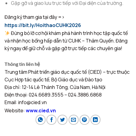
Gặp gỡ và giao lưu trực tiếp với Đại diện của trường.
Đăng ký tham gia tại đây =>
https://bit.ly/HoithaoCUHK2026
Đừng bỏ lỡ cơ hội khám phá hành trình học tập quốc tế
và nhận học bổng hấp dẫn từ CUHK – Thâm Quyến. Đăng
ký ngay để giữ chỗ và gặp gỡ trực tiếp các chuyên gia!
Thông tin liên hệ
Trung tâm Phát triển giáo dục quốc tế (CIED) – trực thuộc
Cục Hợp tác quốc tế, Bộ Giáo dục và Đào tạo
Địa chỉ: 12-14 Lê Thánh Tông, Cửa Nam, Hà Nội
Điện thoại: 024.6689.3555 – 024.3886.6868
Email: info@cied.vn
Website:
www.cied.vn