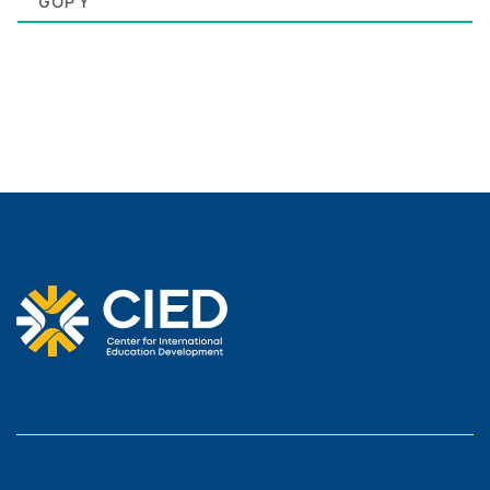
0
GÓP Ý