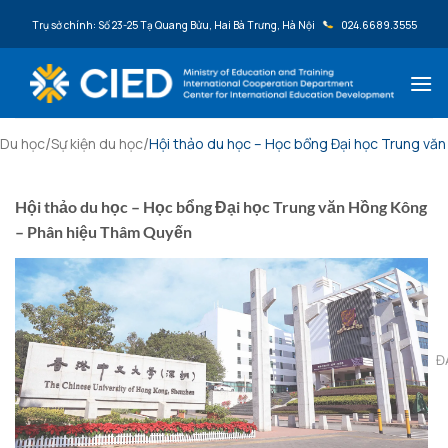
Bỏ qua nội dung
Trụ sở chính: Số 23-25 Tạ Quang Bửu, Hai Bà Trưng, Hà Nội
024.6689.3555
/
/
Du học
Sự kiện du học
Hội thảo du học – Học bổng Đại học Trung vă
Hội thảo du học – Học bổng Đại học Trung văn Hồng Kông
– Phân hiệu Thâm Quyến
Đ