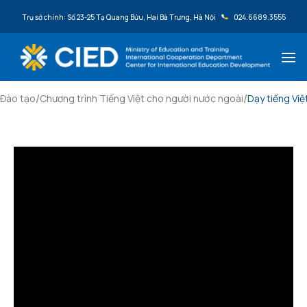
Bỏ qua nội dung
Trụ sở chính: Số 23-25 Tạ Quang Bửu, Hai Bà Trưng, Hà Nội
024.6689.3555
/
/
Đào tạo
Chương trình Tiếng Việt cho người nước ngoài
Dạy tiếng Việ