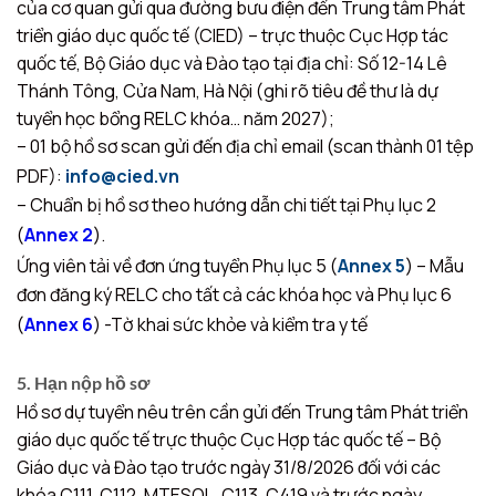
của cơ quan gửi qua đường bưu điện đến Trung tâm Phát
triển giáo dục quốc tế (CIED) – trực thuộc Cục Hợp tác
quốc tế, Bộ Giáo dục và Đào tạo tại địa chỉ: Số 12-14 Lê
Thánh Tông, Cửa Nam, Hà Nội (ghi rõ tiêu đề thư là dự
tuyển học bổng RELC khóa… năm 2027);
– 01 bộ hồ sơ scan gửi đến địa chỉ email (scan thành 01 tệp
PDF):
info@cied.vn
– Chuẩn bị hồ sơ theo hướng dẫn chi tiết tại Phụ lục 2
(
Annex 2
).
Ứng viên tải về đơn ứng tuyển Phụ lục 5 (
Annex 5
) – Mẫu
đơn đăng ký RELC cho tất cả các khóa học và Phụ lục 6
(
Annex 6
) -Tờ khai sức khỏe và kiểm tra y tế
5. Hạn nộp hồ sơ
Hồ sơ dự tuyển nêu trên cần gửi đến Trung tâm Phát triển
giáo dục quốc tế trực thuộc Cục Hợp tác quốc tế – Bộ
Giáo dục và Đào tạo trước ngày 31/8/2026 đối với các
khóa C111, C112, MTESOL, C113, C419 và trước ngày