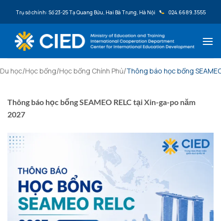
Bỏ qua nội dung
Trụ sở chính: Số 23-25 Tạ Quang Bửu, Hai Bà Trưng, Hà Nội
024.6689.3555
/
/
/
Du học
Học bổng
Học bổng Chính Phủ
Thông báo học bổng SEAMEO 
Thông báo học bổng SEAMEO RELC tại Xin-ga-po năm
2027