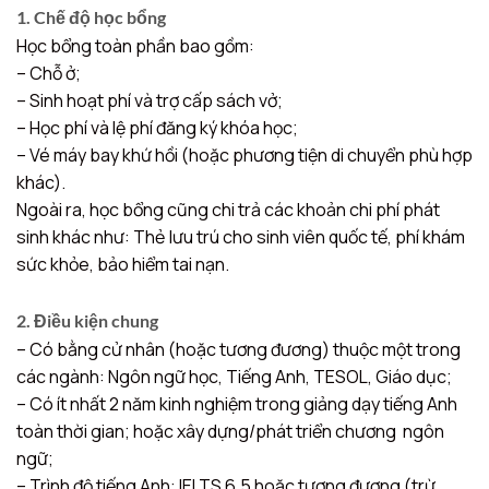
1. Chế độ học bổng
Học bổng toàn phần bao gồm:
– Chỗ ở;
– Sinh hoạt phí và trợ cấp sách vở;
– Học phí và lệ phí đăng ký khóa học;
– Vé máy bay khứ hồi (hoặc phương tiện di chuyển phù hợp
khác).
Ngoài ra, học bổng cũng chi trả các khoản chi phí phát
sinh khác như: Thẻ lưu trú cho sinh viên quốc tế, phí khám
sức khỏe, bảo hiểm tai nạn.
2. Điều kiện chung
– Có bằng cử nhân (hoặc tương đương) thuộc một trong
các ngành: Ngôn ngữ học, Tiếng Anh, TESOL, Giáo dục;
– Có ít nhất 2 năm kinh nghiệm trong giảng dạy tiếng Anh
toàn thời gian; hoặc xây dựng/phát triển chương ngôn
ngữ;
– Trình độ tiếng Anh: IELTS 6.5 hoặc tương đương (trừ