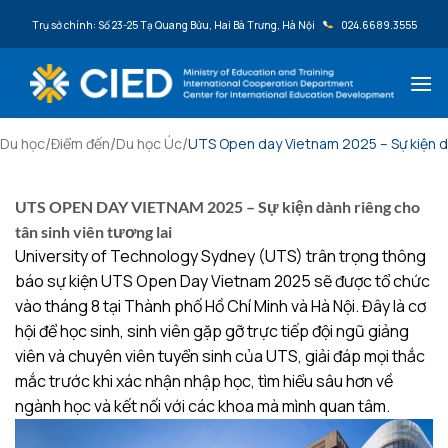
Bỏ qua nội dung
Trụ sở chính: Số 23-25 Tạ Quang Bửu, Hai Bà Trưng, Hà Nội
024.6689.3555
/
/
/
Du học
Điểm đến
Du học Úc
UTS Open day Vietnam 2025 – Sự kiện dàn
UTS OPEN DAY VIETNAM 2025 – Sự kiện dành riêng cho
tân sinh viên tương lai
University of Technology Sydney (UTS) trân trọng thông
báo sự kiện UTS Open Day Vietnam 2025 sẽ được tổ chức
vào tháng 8 tại Thành phố Hồ Chí Minh và Hà Nội. Đây là cơ
hội để học sinh, sinh viên gặp gỡ trực tiếp đội ngũ giảng
viên và chuyên viên tuyển sinh của UTS, giải đáp mọi thắc
mắc trước khi xác nhận nhập học, tìm hiểu sâu hơn về
ngành học và kết nối với các khoa mà mình quan tâm.