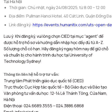
Tại Hà Nội
Thời gian: Chủ nhật, ngày 24/08/2025, từ 8:00 – 12:00
Địa điểm: Pullman Hanoi Hotel, 40 Cát Linh, Quận Đống Đa
Link đăng ký:
https://events.humanitix.com/uts-open-d
Lưu ý: Khi đăng ký, vui lòng chọn CIED tại mục “agent” để
được hỗ trợ hồ sơ và hướng dẫn nhập học đầy đủ từ A–Z.
Số lượng chỗ có hạn. Hãy đăng ký ngay hôm nay để giữ chỗ
và chuẩn bị cho hành trình du học tại University of
Technology Sydney!
Thông tin liên hệ hỗ trợ tư vấn:
Trung tâm Phát triển giáo dục quốc tế (CIED)
Trực thuộc Cục Hợp tác quốc tế – Bộ Giáo dục và Đào tạo
Văn phòng tư vấn du học: 12-14 Lê Thánh Tông, Cửa Nam,
Hà Nội
Điện thoại: 024.6689.3555 – 024.3886.6868
Email: info@cied.vn