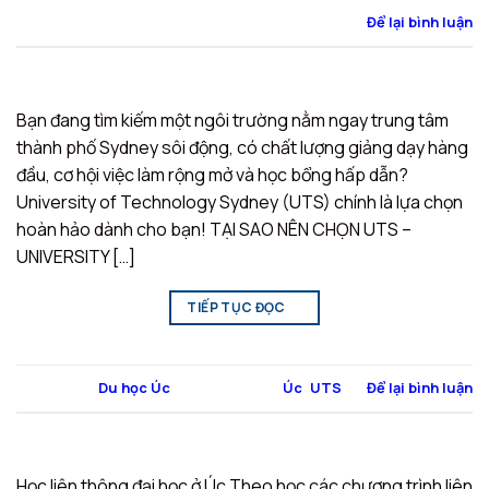
Để lại bình luận
Bạn đang tìm kiếm một ngôi trường nằm ngay trung tâm
thành phố Sydney sôi động, có chất lượng giảng dạy hàng
đầu, cơ hội việc làm rộng mở và học bổng hấp dẫn?
University of Technology Sydney (UTS) chính là lựa chọn
hoàn hảo dành cho bạn! TẠI SAO NÊN CHỌN UTS –
UNIVERSITY […]
TIẾP TỤC ĐỌC
→
Đăng trong
Du học Úc
|
Được gắn thẻ
Úc
,
UTS
Để lại bình luận
Học liên thông đại học ở Úc Theo học các chương trình liên