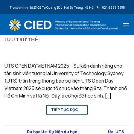
Bỏ qua nội dung
Trụ sở chính: Số 23-25 Tạ Quang Bửu, Hai Bà Trưng, Hà Nội
024.6689.3555
LƯU TRỮ THẺ:
UTS
UTS OPEN DAY VIETNAM 2025 – Sự kiện dành riêng cho
tân sinh viên tương lai University of Technology Sydney
(UTS) trân trọng thông báo sự kiện UTS Open Day
Vietnam 2025 sẽ được tổ chức vào tháng 8 tại Thành phố
Hồ Chí Minh và Hà Nội. Đây là cơ hội để học sinh, […]
TIẾP TỤC ĐỌC
→
Đăng trong
Du học Úc
,
Sự kiện du học
|
Được gắn thẻ
Úc
,
UTS