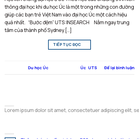
thông đại học khi du học Úc là một trong những con đường
giúp các bạn trẻ Việt Nam vào đại học Úc một cách hiệu
quả nhất. “Bước đệm” UTS:INSEARCH Nằm ngay trung
tâm của thành phố Sydney […]
TIẾP TỤC ĐỌC
→
Đăng trong
Du học Úc
|
Được gắn thẻ
Úc
,
UTS
Để lại bình luận
ABOUT
Lorem ipsum dolor sit amet, consectetuer adipiscing elit, 
LATEST POSTS