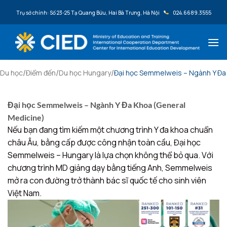
Bỏ qua nội dung
Trụ sở chính: Số 23-25 Tạ Quang Bửu, Hai Bà Trưng, Hà Nội
024.6689.3555
/
/
/
Du học
Điểm đến
Du học Hungary
Đại học Semmelweis – Ngành Y Đa
Đại học Semmelweis – Ngành Y Đa Khoa (General
Medicine)
Nếu bạn đang tìm kiếm một chương trình Y đa khoa chuẩn
châu Âu, bằng cấp được công nhận toàn cầu, Đại học
Semmelweis – Hungary là lựa chọn không thể bỏ qua. Với
chương trình MD giảng dạy bằng tiếng Anh, Semmelweis
mở ra con đường trở thành bác sĩ quốc tế cho sinh viên
Việt Nam.