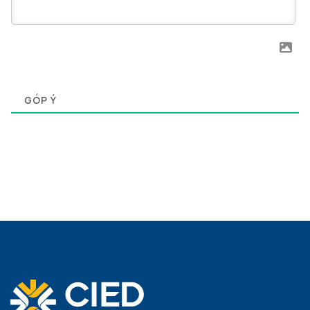
0
GÓP Ý