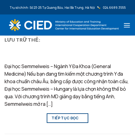
Bỏ qua nội dung
Trụ sở chính: Số 23-25 Tạ Quang Bửu, Hai Bà Trưng, Hà Nội
024.6689.3555
LƯU TRỮ THẺ:
Y ĐA KHOA
Đại học Semmelweis – Ngành Y Đa Khoa (General
Medicine) Nếu bạn đang tìm kiếm một chương trình Y đa
khoa chuẩn châu Âu, bằng cấp được công nhận toàn cầu,
Đại học Semmelweis – Hungary là lựa chọn không thể bỏ
qua. Với chương trình MD giảng dạy bằng tiếng Anh,
Semmelweis mở ra […]
TIẾP TỤC ĐỌC
→