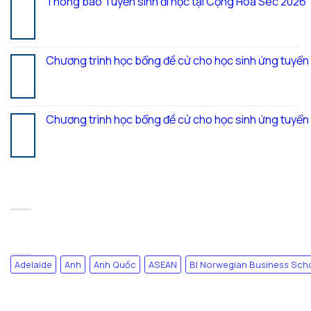
Thông báo Tuyển sinh đi học tại Cộng Hòa Séc 2026
27
Th7
Chương trình học bổng đề cử cho học sinh ứng tuyể
20
Th7
Chương trình học bổng đề cử cho học sinh ứng tuyể
17
Th7
RECENT COMMENTS
TAG CLOUD
Adelaide
Anh
Anh Quốc
ASEAN
BI Norwegian Business Sch