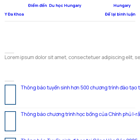
Đăng trong
Điểm đến
,
Du học Hungary
|
Được gắn thẻ
Hungary
,
Y Đa Khoa
Để lại bình luận
ABOUT
Lorem ipsum dolor sit amet, consectetuer adipiscing elit, 
LATEST POSTS
Thông báo tuyển sinh hơn 500 chương trình đào tạo 
05
Th8
Thông báo chương trình học bổng của Chính phủ I-rắ
28
Th7