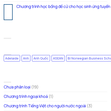
Chương trình học bổng đề cử cho học sinh ứng tuyể
17
Th7
RECENT COMMENTS
TAG CLOUD
Adelaide
Anh
Anh Quốc
ASEAN
BI Norwegian Business Sch
DANH MỤC
Chưa phân loại
(19)
Chương trình ngoại khoá
(1)
Chương trình Tiếng Việt cho người nước ngoài
(3)