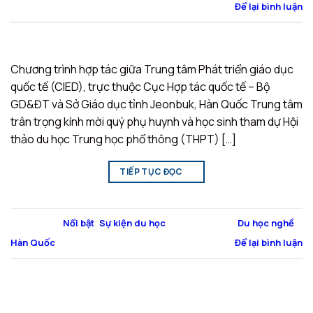
Để lại bình luận
Chương trình hợp tác giữa Trung tâm Phát triển giáo dục
quốc tế (CIED), trực thuộc Cục Hợp tác quốc tế – Bộ
GD&ĐT và Sở Giáo dục tỉnh Jeonbuk, Hàn Quốc Trung tâm
trân trọng kính mời quý phụ huynh và học sinh tham dự Hội
thảo du học Trung học phổ thông (THPT) […]
TIẾP TỤC ĐỌC
→
Đăng trong
Nổi bật
,
Sự kiện du học
|
Được gắn thẻ
Du học nghề
,
Hàn Quốc
Để lại bình luận
ABOUT