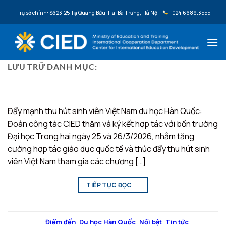
Bỏ qua nội dung
Trụ sở chính: Số 23-25 Tạ Quang Bửu, Hai Bà Trưng, Hà Nội
024.6689.3555
LƯU TRỮ DANH MỤC:
NỔI BẬT
Đẩy mạnh thu hút sinh viên Việt Nam du học Hàn Quốc:
Đoàn công tác CIED thăm và ký kết hợp tác với bốn trường
Đại học Trong hai ngày 25 và 26/3/2026, nhằm tăng
cường hợp tác giáo dục quốc tế và thúc đẩy thu hút sinh
viên Việt Nam tham gia các chương […]
TIẾP TỤC ĐỌC
→
Đăng trong
Điểm đến
,
Du học Hàn Quốc
,
Nổi bật
,
Tin tức
|
Được