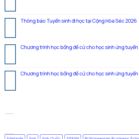
Th7
Thông báo Tuyển sinh đi học tại Cộng Hòa Séc 2026
27
Th7
Chương trình học bổng đề cử cho học sinh ứng tuyể
20
Th7
Chương trình học bổng đề cử cho học sinh ứng tuyể
17
Th7
RECENT COMMENTS
TAG CLOUD
Adelaide
Anh
Anh Quốc
ASEAN
BI Norwegian Business Sch