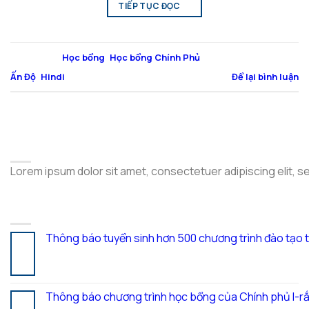
TIẾP TỤC ĐỌC
→
Đăng trong
Học bổng
,
Học bổng Chính Phủ
|
Được gắn thẻ
Ấn Độ
,
Hindi
Để lại bình luận
ABOUT
Lorem ipsum dolor sit amet, consectetuer adipiscing elit, 
LATEST POSTS
Thông báo tuyển sinh hơn 500 chương trình đào tạo 
05
Th8
Thông báo chương trình học bổng của Chính phủ I-rắ
28