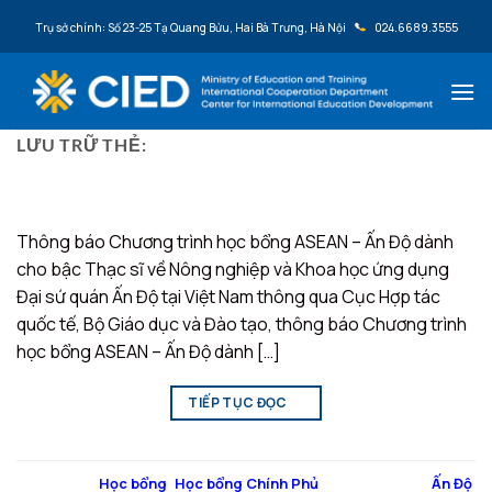
Bỏ qua nội dung
Trụ sở chính: Số 23-25 Tạ Quang Bửu, Hai Bà Trưng, Hà Nội
024.6689.3555
LƯU TRỮ THẺ:
ẤN ĐỘ
Thông báo Chương trình học bổng ASEAN – Ấn Độ dành
cho bậc Thạc sĩ về Nông nghiệp và Khoa học ứng dụng
Đại sứ quán Ấn Độ tại Việt Nam thông qua Cục Hợp tác
quốc tế, Bộ Giáo dục và Đào tạo, thông báo Chương trình
học bổng ASEAN – Ấn Độ dành […]
TIẾP TỤC ĐỌC
→
Đăng trong
Học bổng
,
Học bổng Chính Phủ
|
Được gắn thẻ
Ấn Độ