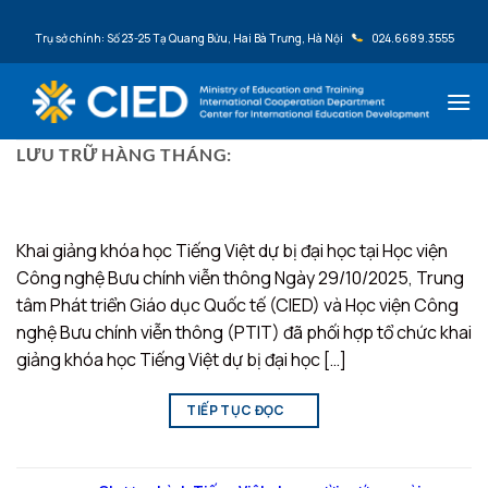
Bỏ qua nội dung
Trụ sở chính: Số 23-25 Tạ Quang Bửu, Hai Bà Trưng, Hà Nội
024.6689.3555
LƯU TRỮ HÀNG THÁNG:
THÁNG 10 2025
Khai giảng khóa học Tiếng Việt dự bị đại học tại Học viện
Công nghệ Bưu chính viễn thông Ngày 29/10/2025, Trung
tâm Phát triển Giáo dục Quốc tế (CIED) và Học viện Công
nghệ Bưu chính viễn thông (PTIT) đã phối hợp tổ chức khai
giảng khóa học Tiếng Việt dự bị đại học […]
TIẾP TỤC ĐỌC
→