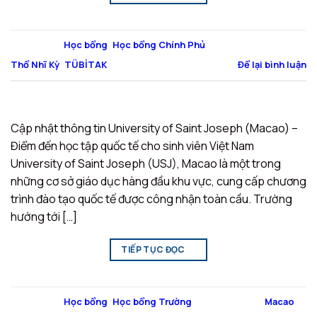
Đăng trong
Học bổng
,
Học bổng Chính Phủ
|
Được gắn thẻ
Thổ Nhĩ Kỳ
,
TÜBİTAK
Để lại bình luận
Cập nhật thông tin University of Saint Joseph (Macao) –
Điểm đến học tập quốc tế cho sinh viên Việt Nam
University of Saint Joseph (USJ), Macao là một trong
những cơ sở giáo dục hàng đầu khu vực, cung cấp chương
trình đào tạo quốc tế được công nhận toàn cầu. Trường
hướng tới […]
TIẾP TỤC ĐỌC
→
Đăng trong
Học bổng
,
Học bổng Trường
|
Được gắn thẻ
Macao
,