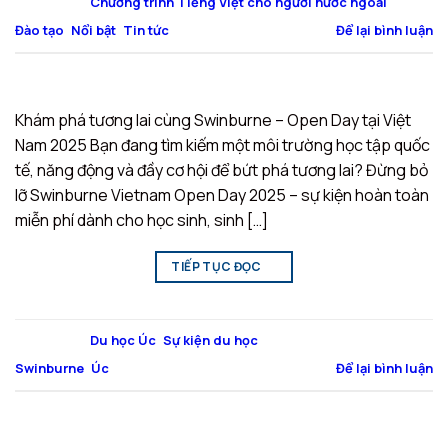
Đăng trong
Chương trình Tiếng Việt cho người nước ngoài
,
Đào tạo
,
Nổi bật
,
Tin tức
Để lại bình luận
Khám phá tương lai cùng Swinburne – Open Day tại Việt
Nam 2025 Bạn đang tìm kiếm một môi trường học tập quốc
tế, năng động và đầy cơ hội để bứt phá tương lai? Đừng bỏ
lỡ Swinburne Vietnam Open Day 2025 – sự kiện hoàn toàn
miễn phí dành cho học sinh, sinh […]
TIẾP TỤC ĐỌC
→
Đăng trong
Du học Úc
,
Sự kiện du học
|
Được gắn thẻ
Swinburne
,
Úc
Để lại bình luận