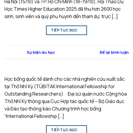
Hà Nội (15/10) và TP. Hồ Chí Minh (18–19/10), Hội Thảo Du
Học Times Higher Education 2025 đã thu hơn 2600 học
sinh, sinh viên và quý phụ huynh đến tham dự, trực […]
TIẾP TỤC ĐỌC
→
Đăng trong
Sự kiện du học
Để lại bình luận
Học bổng quốc tế dành cho các nhà nghiên cứu xuất sắc
tại Thổ Nhĩ Kỳ (TÜBİTAK International Fellowship for
Outstanding Researchers) Đại sứ quán nước Cộng hòa
Thổ Nhĩ Kỳ thông qua Cục Hợp tác quốc tế – Bộ Giáo dục
và Đào tạo thông báo Chương trình học bổng
“International Fellowship […]
TIẾP TỤC ĐỌC
→