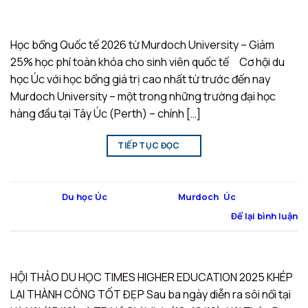
Học bổng Quốc tế 2026 từ Murdoch University – Giảm
25% học phí toàn khóa cho sinh viên quốc tế Cơ hội du
học Úc với học bổng giá trị cao nhất từ trước đến nay
Murdoch University – một trong những trường đại học
hàng đầu tại Tây Úc (Perth) – chính […]
TIẾP TỤC ĐỌC
→
Đăng trong
Du học Úc
|
Được gắn thẻ
Murdoch
,
Úc
Để lại bình luận
HỘI THẢO DU HỌC TIMES HIGHER EDUCATION 2025 KHÉP
LẠI THÀNH CÔNG TỐT ĐẸP Sau ba ngày diễn ra sôi nổi tại