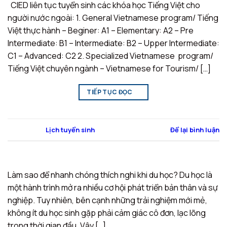
CIED liên tục tuyển sinh các khóa học Tiếng Việt cho
người nước ngoài: 1. General Vietnamese program/ Tiếng
Việt thực hành – Beginer: A1 – Elementary: A2 – Pre
Intermediate: B1 – Intermediate: B2 – Upper Intermediate:
C1 – Advanced: C2 2. Specialized Vietnamese program/
Tiếng Việt chuyên ngành – Vietnamese for Tourism/ […]
TIẾP TỤC ĐỌC
→
Đăng trong
Lịch tuyển sinh
Để lại bình luận
Làm sao để nhanh chóng thích nghi khi du học? Du học là
một hành trình mở ra nhiều cơ hội phát triển bản thân và sự
nghiệp. Tuy nhiên, bên cạnh những trải nghiệm mới mẻ,
không ít du học sinh gặp phải cảm giác cô đơn, lạc lõng
trong thời gian đầu. Vậy […]