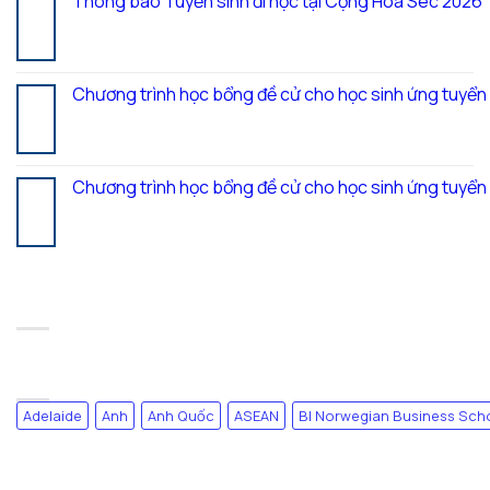
Thông báo Tuyển sinh đi học tại Cộng Hòa Séc 2026
27
Th7
Chương trình học bổng đề cử cho học sinh ứng tuyể
20
Th7
Chương trình học bổng đề cử cho học sinh ứng tuyể
17
Th7
RECENT COMMENTS
TAG CLOUD
Adelaide
Anh
Anh Quốc
ASEAN
BI Norwegian Business Sch