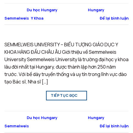
Đăng trong
Du học Hungary
|
Được gắn thẻ
Hungary
,
Semmelweis
,
Y Khoa
Để lại bình luận
SEMMELWEIS UNIVERSITY – BIỂU TƯỢNG GIÁO DỤC Y
KHOA HÀNG ĐẦU CHÂU ÂU Giới thiệu về Semmelweis
University Semmelweis University là trường đại học y khoa
lâu đời nhất tại Hungary, được thành lập hơn 250 năm
trước. Với bề dày truyền thống và uy tín trong lĩnh vực đào
tạo Bác sĩ, Nha sĩ […]
TIẾP TỤC ĐỌC
→
Đăng trong
Du học Hungary
|
Được gắn thẻ
Hungary
,
Semmelweis
Để lại bình luận