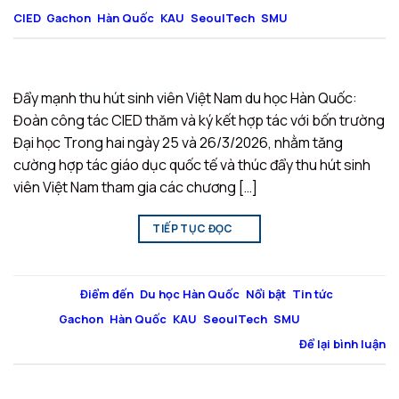
CIED
,
Gachon
,
Hàn Quốc
,
KAU
,
SeoulTech
,
SMU
Đẩy mạnh thu hút sinh viên Việt Nam du học Hàn Quốc:
Đoàn công tác CIED thăm và ký kết hợp tác với bốn trường
Đại học Trong hai ngày 25 và 26/3/2026, nhằm tăng
cường hợp tác giáo dục quốc tế và thúc đẩy thu hút sinh
viên Việt Nam tham gia các chương […]
TIẾP TỤC ĐỌC
→
Đăng trong
Điểm đến
,
Du học Hàn Quốc
,
Nổi bật
,
Tin tức
|
Được
gắn thẻ
Gachon
,
Hàn Quốc
,
KAU
,
SeoulTech
,
SMU
Để lại bình luận