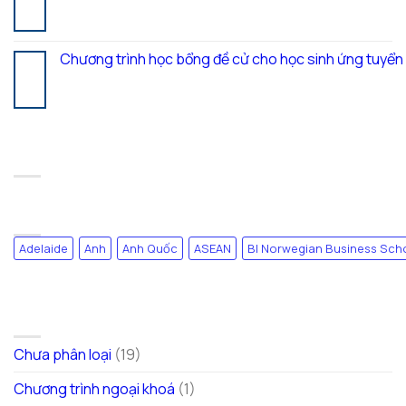
Th7
Chương trình học bổng đề cử cho học sinh ứng tuyể
17
Th7
RECENT COMMENTS
TAG CLOUD
Adelaide
Anh
Anh Quốc
ASEAN
BI Norwegian Business Sch
DANH MỤC
Chưa phân loại
(19)
Chương trình ngoại khoá
(1)