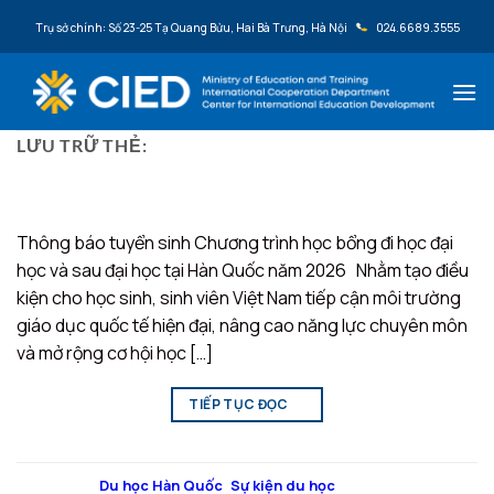
Bỏ qua nội dung
Trụ sở chính: Số 23-25 Tạ Quang Bửu, Hai Bà Trưng, Hà Nội
024.6689.3555
LƯU TRỮ THẺ:
SEOULTECH
Thông báo tuyển sinh Chương trình học bổng đi học đại
học và sau đại học tại Hàn Quốc năm 2026 Nhằm tạo điều
kiện cho học sinh, sinh viên Việt Nam tiếp cận môi trường
giáo dục quốc tế hiện đại, nâng cao năng lực chuyên môn
và mở rộng cơ hội học […]
TIẾP TỤC ĐỌC
→
Đăng trong
Du học Hàn Quốc
,
Sự kiện du học
|
Được gắn thẻ