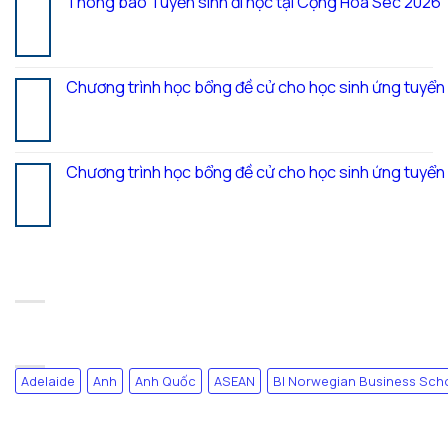
Thông báo Tuyển sinh đi học tại Cộng Hòa Séc 2026
27
Th7
Chương trình học bổng đề cử cho học sinh ứng tuyể
20
Th7
Chương trình học bổng đề cử cho học sinh ứng tuyể
17
Th7
RECENT COMMENTS
TAG CLOUD
Adelaide
Anh
Anh Quốc
ASEAN
BI Norwegian Business Sch