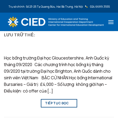
Bỏ qua nội dung
Trụ sở chính: Số 23-25 Tạ Quang Bửu, Hai Bà Trưng, Hà Nội
024.6689.3555
LƯU TRỮ THẺ:
GLOUCESTERSHIRE
Học bổng trường Đại học Gloucestershire, Anh Quốc kỳ
tháng 09/2020 Các chương trình học bổng kỳ tháng
09/2020 tại trường Đại học Brighton, Anh Quốc dành cho
sinh viên Việt Nam: BẬC CỬ NHÂN Học bổng International
Bursaries – Giá trị: £4,000 – Số lượng: không giới hạn –
Điều kiện: có offer của […]
TIẾP TỤC ĐỌC
→