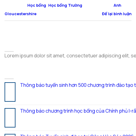
Đăng trong
Học bổng
,
Học bổng Trường
|
Được gắn thẻ
Anh
,
Gloucestershire
Để lại bình luận
ABOUT
Lorem ipsum dolor sit amet, consectetuer adipiscing elit, 
LATEST POSTS
Thông báo tuyển sinh hơn 500 chương trình đào tạo 
05
Th8
Thông báo chương trình học bổng của Chính phủ I-rắ
28
Th7