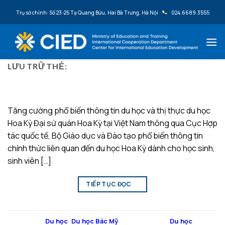
Bỏ qua nội dung
Trụ sở chính: Số 23-25 Tạ Quang Bửu, Hai Bà Trưng, Hà Nội
024.6689.3555
LƯU TRỮ THẺ:
HOA KỲ
Tăng cường phổ biến thông tin du học và thị thực du học
Hoa Kỳ Đại sứ quán Hoa Kỳ tại Việt Nam thông qua Cục Hợp
tác quốc tế, Bộ Giáo dục và Đào tạo phổ biến thông tin
chính thức liên quan đến du học Hoa Kỳ dành cho học sinh,
sinh viên […]
TIẾP TỤC ĐỌC
→
Đăng trong
Du học
,
Du học Bác Mỹ
|
Được gắn thẻ
Du học
,