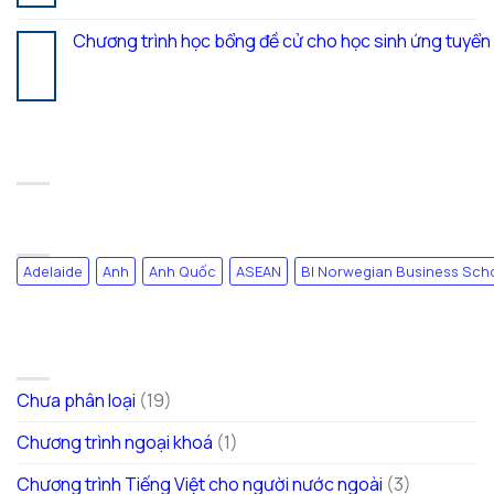
Chương trình học bổng đề cử cho học sinh ứng tuyể
17
Th7
RECENT COMMENTS
TAG CLOUD
Adelaide
Anh
Anh Quốc
ASEAN
BI Norwegian Business Sch
DANH MỤC
Chưa phân loại
(19)
Chương trình ngoại khoá
(1)
Chương trình Tiếng Việt cho người nước ngoài
(3)