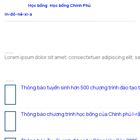
Đăng trong
Học bổng
,
Học bổng Chính Phủ
|
Được gắn thẻ
In-đô-nê-xi-a
ABOUT
Lorem ipsum dolor sit amet, consectetuer adipiscing elit, 
LATEST POSTS
Thông báo tuyển sinh hơn 500 chương trình đào tạo 
05
Th8
Thông báo chương trình học bổng của Chính phủ I-rắ
28
Th7