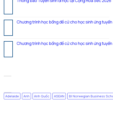
Thông báo Tuyển sinh đi học tại Cộng Hòa Séc 2026
27
Th7
Chương trình học bổng đề cử cho học sinh ứng tuyể
20
Th7
Chương trình học bổng đề cử cho học sinh ứng tuyể
17
Th7
RECENT COMMENTS
TAG CLOUD
Adelaide
Anh
Anh Quốc
ASEAN
BI Norwegian Business Sch