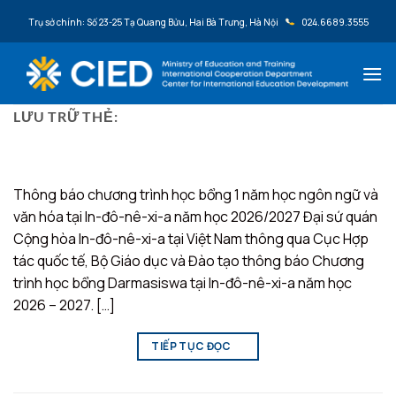
Bỏ qua nội dung
Trụ sở chính: Số 23-25 Tạ Quang Bửu, Hai Bà Trưng, Hà Nội
024.6689.3555
LƯU TRỮ THẺ:
IN-ĐÔ-NÊ-XI-A
Thông báo chương trình học bổng 1 năm học ngôn ngữ và
văn hóa tại In-đô-nê-xi-a năm học 2026/2027 Đại sứ quán
Cộng hòa In-đô-nê-xi-a tại Việt Nam thông qua Cục Hợp
tác quốc tế, Bộ Giáo dục và Đào tạo thông báo Chương
trình học bổng Darmasiswa tại In-đô-nê-xi-a năm học
2026 – 2027. […]
TIẾP TỤC ĐỌC
→