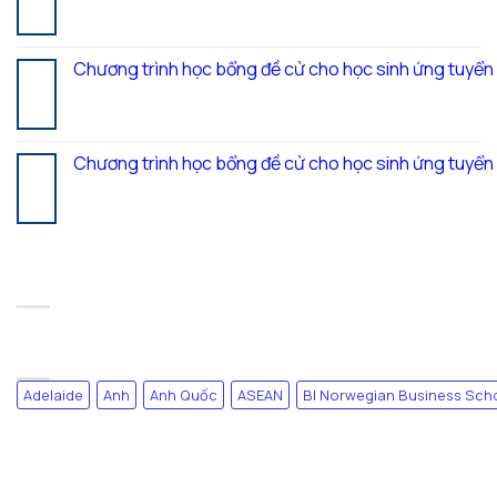
Th7
Chương trình học bổng đề cử cho học sinh ứng tuyể
20
Th7
Chương trình học bổng đề cử cho học sinh ứng tuyể
17
Th7
RECENT COMMENTS
TAG CLOUD
Adelaide
Anh
Anh Quốc
ASEAN
BI Norwegian Business Sch
DANH MỤC