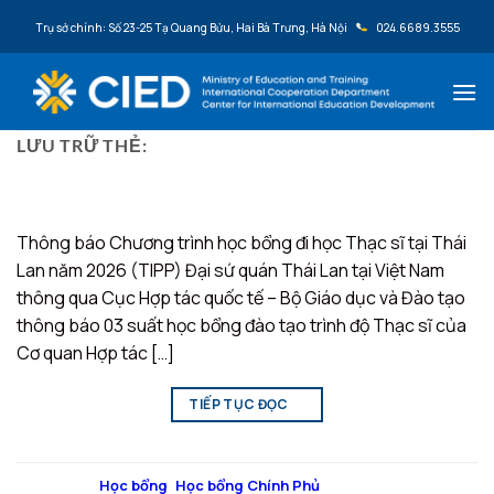
Bỏ qua nội dung
Trụ sở chính: Số 23-25 Tạ Quang Bửu, Hai Bà Trưng, Hà Nội
024.6689.3555
LƯU TRỮ THẺ:
TIPP
Thông báo Chương trình học bổng đi học Thạc sĩ tại Thái
Lan năm 2026 (TIPP) Đại sứ quán Thái Lan tại Việt Nam
thông qua Cục Hợp tác quốc tế – Bộ Giáo dục và Đào tạo
thông báo 03 suất học bổng đào tạo trình độ Thạc sĩ của
Cơ quan Hợp tác […]
TIẾP TỤC ĐỌC
→
Đăng trong
Học bổng
,
Học bổng Chính Phủ
|
Được gắn thẻ