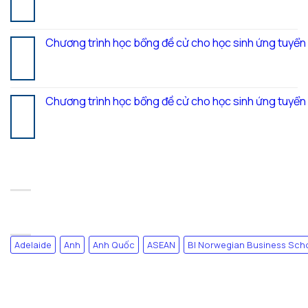
Th7
Chương trình học bổng đề cử cho học sinh ứng tuyể
20
Th7
Chương trình học bổng đề cử cho học sinh ứng tuyể
17
Th7
RECENT COMMENTS
TAG CLOUD
Adelaide
Anh
Anh Quốc
ASEAN
BI Norwegian Business Sch
DANH MỤC