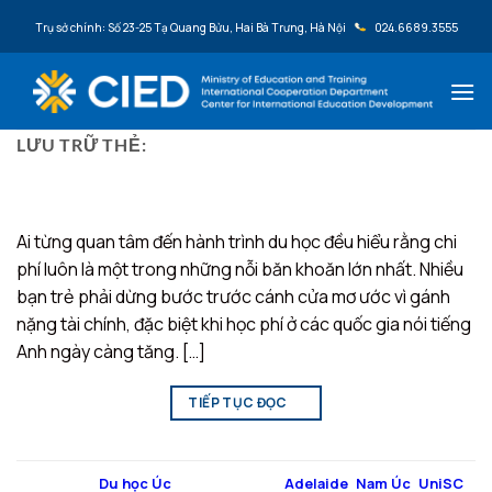
Bỏ qua nội dung
Trụ sở chính: Số 23-25 Tạ Quang Bửu, Hai Bà Trưng, Hà Nội
024.6689.3555
LƯU TRỮ THẺ:
UNISC
Ai từng quan tâm đến hành trình du học đều hiểu rằng chi
phí luôn là một trong những nỗi băn khoăn lớn nhất. Nhiều
bạn trẻ phải dừng bước trước cánh cửa mơ ước vì gánh
nặng tài chính, đặc biệt khi học phí ở các quốc gia nói tiếng
Anh ngày càng tăng. […]
TIẾP TỤC ĐỌC
→
Đăng trong
Du học Úc
|
Được gắn thẻ
Adelaide
,
Nam Úc
,
UniSC